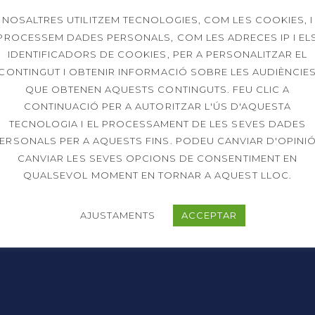
NOSALTRES UTILITZEM TECNOLOGIES, COM LES COOKIES, I
PROCESSEM DADES PERSONALS, COM LES ADRECES IP I EL
IDENTIFICADORS DE COOKIES, PER A PERSONALITZAR EL
CONTINGUT I OBTENIR INFORMACIÓ SOBRE LES AUDIÈNCIE
QUE OBTENEN AQUESTS CONTINGUTS. FEU CLIC A
CONTINUACIÓ PER A AUTORITZAR L'ÚS D'AQUESTA
TECNOLOGIA I EL PROCESSAMENT DE LES SEVES DADES
ERSONALS PER A AQUESTS FINS. PODEU CANVIAR D'OPINIÓ
CANVIAR LES SEVES OPCIONS DE CONSENTIMENT EN
QUALSEVOL MOMENT EN TORNAR A AQUEST LLOC.
AJUSTAMENTS
ACCEPTAR