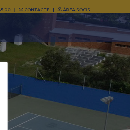
45 00
|
CONTACTE
|
ÀREA SOCIS
G
S