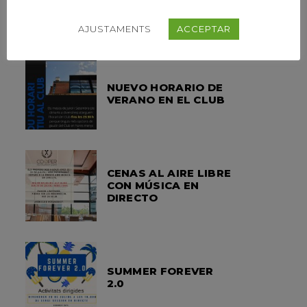
TRAINNERS DE
KEISSER
AJUSTAMENTS
ACCEPTAR
NUEVO HORARIO DE
VERANO EN EL CLUB
CENAS AL AIRE LIBRE
CON MÚSICA EN
DIRECTO
SUMMER FOREVER
2.0