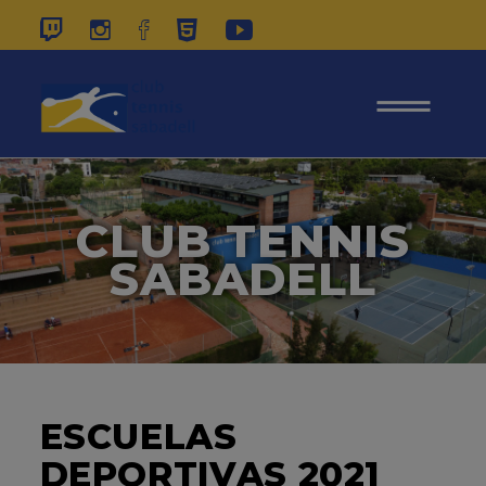
937 26 45 00
|
CONTACTE
|
ÀREA
SOCIS
CLUB TENNIS
SABADELL
ESCUELAS
DEPORTIVAS 2021