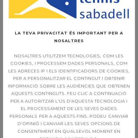
LA TEVA PRIVACITAT ÉS IMPORTANT PER A
17
NOSALTRES
HORARI ACTIVITATS
JUL.
DIRIGIDES AGOST 23
NOSALTRES UTILITZEM TECNOLOGIES, COM LES
COOKIES, I PROCESSEM DADES PERSONALS, COM
HORARI AGOST
LES ADRECES IP I ELS IDENTIFICADORS DE COOKIES,
PER A PERSONALITZAR EL CONTINGUT I OBTENIR
LLEGIR MÉS
INFORMACIÓ SOBRE LES AUDIÈNCIES QUE OBTENEN
AQUESTS CONTINGUTS. FEU CLIC A CONTINUACIÓ
PER A AUTORITZAR L'ÚS D'AQUESTA TECNOLOGIA I
EL PROCESSAMENT DE LES SEVES DADES
PERSONALS PER A AQUESTS FINS. PODEU CANVIAR
D'OPINIÓ I CANVIAR LES SEVES OPCIONS DE
CONSENTIMENT EN QUALSEVOL MOMENT EN
14