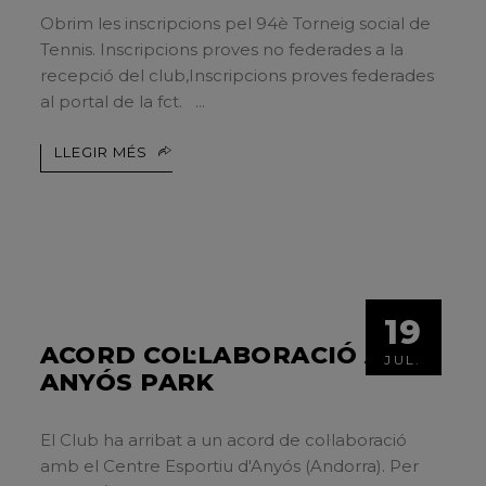
Obrim les inscripcions pel 94è Torneig social de
Tennis. Inscripcions proves no federades a la
recepció del club,Inscripcions proves federades
al portal de la fct.
LLEGIR MÉS
19
ACORD COL·LABORACIÓ AMB
JUL.
ANYÓS PARK
El Club ha arribat a un acord de col·laboració
amb el Centre Esportiu d'Anyós (Andorra). Per