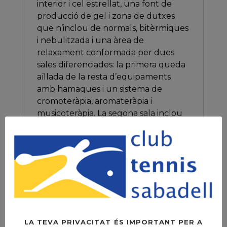
interior i cel estrellat, una font de
producció de gel i zona de dutxes
que n’inclou de normals, bitèrmiques
i nebulitzada i una àrea de
relaxament conformada per dues
sales diferenciades: la primera queda
aïllada de la resta d’equipaments
amb hamaques i un sistema de
cromoteràpia, aromateràpia i
musicoteràpia. La segona sala inclou
hamaques, sofàs i butaques per al
relaxament i la lectura.
Tots aquests espais disposen d’un
sistema de deshumidificació i
purificació de l’aire i estan equipats
amb aigua tractada i descalcificada
(com tota la resta d’instal·lacions del
Club) amb l’objectiu d’oferir uns
LA TEVA PRIVACITAT ÉS IMPORTANT PER A