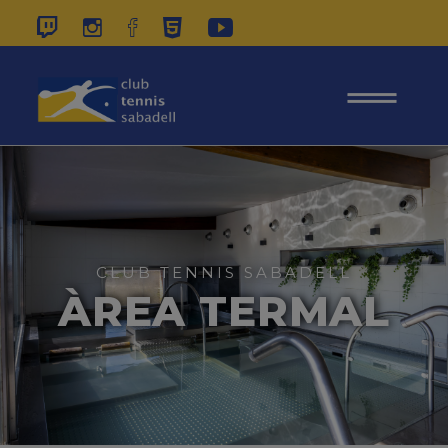
937 26 45 00
|
CONTACTE
|
ÀREA
SOCIS
CLUB TENNIS SABADELL
ÀREA TERMAL