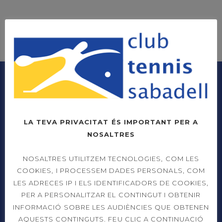
LA TEVA PRIVACITAT ÉS IMPORTANT PER A
NOSALTRES
Prat de la Riba, 91
NOSALTRES UTILITZEM TECNOLOGIES, COM LES
08206 Sabadell (Barcelona)
COOKIES, I PROCESSEM DADES PERSONALS, COM
LES ADRECES IP I ELS IDENTIFICADORS DE COOKIES,
937 26 45 00
PER A PERSONALITZAR EL CONTINGUT I OBTENIR
INFORMACIÓ SOBRE LES AUDIÈNCIES QUE OBTENEN
info@cts.cat
AQUESTS CONTINGUTS. FEU CLIC A CONTINUACIÓ