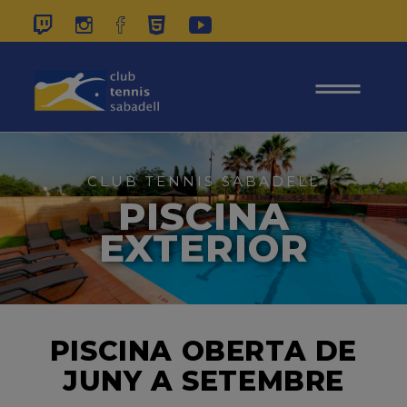
937 26 45 00
|
CONTACTE
|
ÀREA
SOCIS
CLUB TENNIS SABADELL
PISCINA
EXTERIOR
PISCINA OBERTA DE
JUNY A SETEMBRE