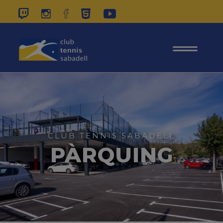
937 26 45 00
|
CONTACTE
|
ÀREA
SOCIS
CLUB TENNIS SABADELL
PÀRQUING