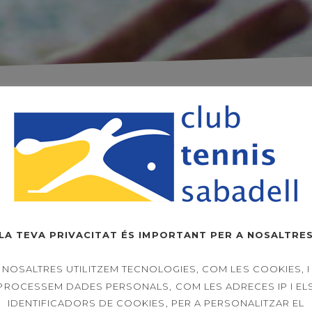
LA TEVA PRIVACITAT ÉS IMPORTANT PER A NOSALTRE
DIMECRES
DIJOUS
DIVENDRES
D
MIÉRCOLES
JUEVES
VIERNES
NOSALTRES UTILITZEM TECNOLOGIES, COM LES COOKIES, I
PROCESSEM DADES PERSONALS, COM LES ADRECES IP I EL
AQUAGYM
IDENTIFICADORS DE COOKIES, PER A PERSONALITZAR EL