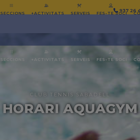
937 26 
SECCIONS
+ACTIVITATS
SERVEIS
FES-TE SOCI
C
SECCIONS
+ACTIVITATS
SERVEIS
FES-TE SOCI
C
CLUB TENNIS SABADELL
HORARI AQUAGYM