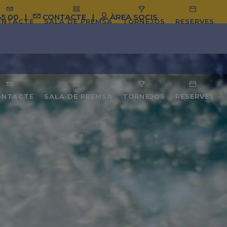
45 00
|
CONTACTE
|
ÀREA SOCIS
ONTACTE
SALA DE PREMSA
TORNEJOS
RESERVES
ONTACTE
SALA DE PREMSA
TORNEJOS
RESERVES