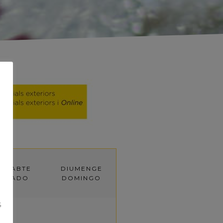
S
ISSABTE
DIUMENGE
SÁBADO
DOMINGO
S