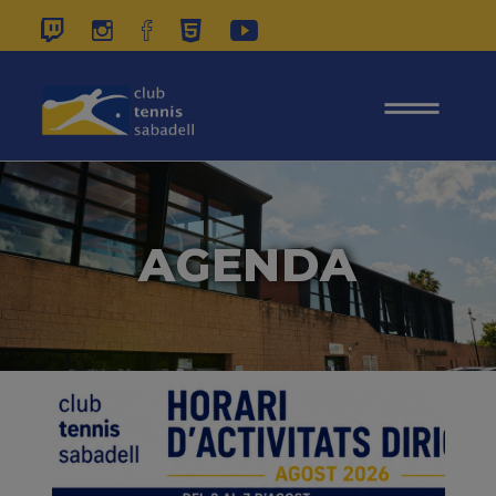
937 26 45 00
|
CONTACTE
|
ÀREA
SOCIS
AGENDA