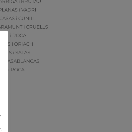
GARRIGA i BRUTAU
 PLANAS i VADRÍ
 CASAS i CUNILL
LARAMUNT i CRUELLS
RAL i ROCA
TERAS i ORIACH
 SAUS i SALAS
OT i CASABLANCAS
RAL i ROCA
S
S