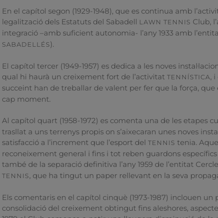
En el capítol segon (1929-1948), que es continua amb l’activit
legalització dels Estatuts del Sabadell
Club, l’
LAWN
TENNIS
integració –amb suficient autonomia- l’any 1933 amb l’entit
).
SABADELLÉS
El capítol tercer (1949-1957) es dedica a les noves instal·laci
qual hi haurà un creixement fort de l’activitat
, 
TENNÍSTICA
succeint han de treballar de valent per fer que la força, que
cap moment.
Al capítol quart (1958-1972) es comenta una de les etapes 
trasllat a uns terrenys propis on s’aixecaran unes noves ins
satisfacció a l’increment que l’esport del
tenia. Aques
TENNIS
reconeixement general i fins i tot reben guardons específics p
també de la separació definitiva l’any 1959 de l’entitat Cercl
, que ha tingut un paper rellevant en la seva propag
TENNIS
Els comentaris en el capítol cinquè (1973-1987) inclouen un
consolidació del creixement obtingut fins aleshores, aspect