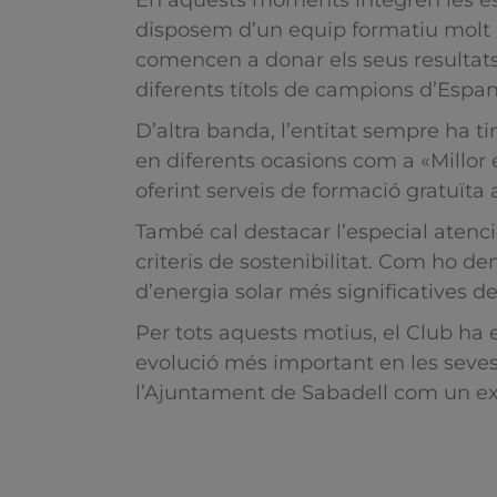
En aquests moments integren les esco
disposem d’un equip formatiu molt p
comencen a donar els seus resultat
diferents títols de campions d’Espan
D’altra banda, l’entitat sempre ha t
en diferents ocasions com a «Millor 
oferint serveis de formació gratuïta 
També cal destacar l’especial atenci
criteris de sostenibilitat. Com ho de
d’energia solar més significatives d
Per tots aquests motius, el Club h
evolució més important en les seves 
l’Ajuntament de Sabadell com un ex