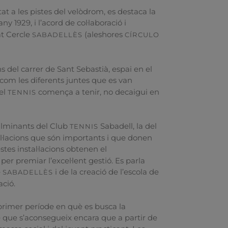
at a les pistes del velòdrom, es destaca la
any 1929, i l’acord de col·laboració i
at Cercle
(aleshores
SABADELLÈS
CÍRCULO
ons del carrer de Sant Sebastià, espai en el
i com les diferents juntes que es van
 el
comença a tenir, no decaigui en
TENNIS
culminants del Club
Sabadell, la del
TENNIS
tal·lacions que són importants i que donen
tes instal·lacions obtenen el
er premiar l’excel·lent gestió. Es parla
e
i de la creació de l’escola de
SABADELLÈS
ació.
 primer període en què es busca la
e que s’aconsegueix encara que a partir de