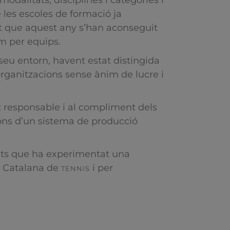
dalitats, disciplines i categories i
les escoles de formació ja
t que aquest any s’han aconseguit
om per equips.
seu entorn, havent estat distingida
organitzacions sense ànim de lucre i
nt responsable i al compliment dels
cions d’un sistema de producció
tats que ha experimentat una
ió Catalana de
i per
TENNIS