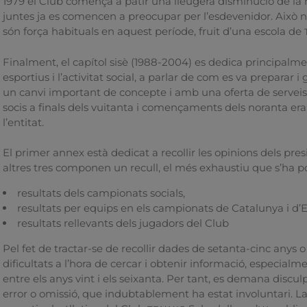
1979 el Club comença a patir una lleugera disminució de la m
juntes ja es comencen a preocupar per l’esdevenidor. Això no
són força habituals en aquest període, fruit d’una escola de
Finalment, el capítol sisè (1988-2004) es dedica principalme
esportius i l’activitat social, a parlar de com es va preparar
un canvi important de concepte i amb una oferta de serveis 
socis a finals dels vuitanta i començaments dels noranta era m
l’entitat.
El primer annex està dedicat a recollir les opinions dels pre
altres tres componen un recull, el més exhaustiu que s’ha p
resultats dels campionats socials,
resultats per equips en els campionats de Catalunya i d
resultats rellevants dels jugadors del Club
Pel fet de tractar-se de recollir dades de setanta-cinc anys 
dificultats a l’hora de cercar i obtenir informació, especia
entre els anys vint i els seixanta. Per tant, es demana discu
error o omissió, que indubtablement ha estat involuntari. L