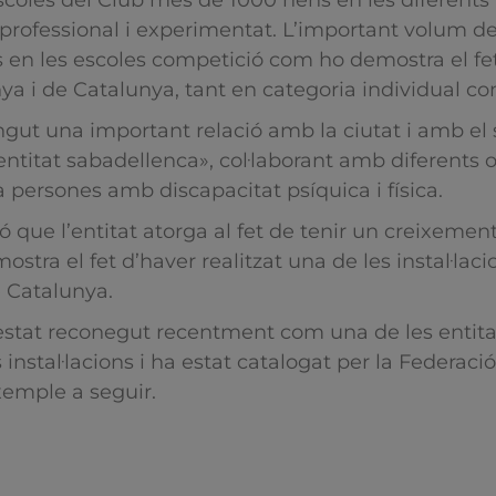
les del Club més de 1000 nens en les diferents mo
rofessional i experimentat. L’important volum de 
s en les escoles competició com ho demostra el fe
ya i de Catalunya, tant en categoria individual c
ingut una important relació amb la ciutat i amb el 
entitat sabadellenca», col·laborant amb diferents 
a persones amb discapacitat psíquica i física.
ó que l’entitat atorga al fet de tenir un creixeme
mostra el fet d’haver realitzat una de les instal·la
e Catalunya.
a estat reconegut recentment com una de les enti
instal·lacions i ha estat catalogat per la Federac
emple a seguir.