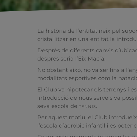
La història de l’entitat neix pel sup
cristal·litzar en una entitat la introd
Després de diferents canvis d’ubicaci
després seria l’Eix Macià.
No obstant això, no va ser fins a l’an
modalitats esportives com la natació, 
El Club va hipotecar els terrenys i e
introducció de nous serveis va possi
seva escola de
.
TENNIS
Per aquest motiu, el Club introduei
l’escola d’aeròbic infantil i es potenci