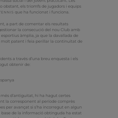
assa social i del jovent practicant. Les
 obstant, els triomfs de jugadors i equips
que ha funcionat i funciona.
TENNIS
nt, a part de comentar els resultats
 i gestionar la consecució del nou Club amb
esportius àmplia, ja que la davallada de
olt patent i feia perillar la continuïtat de
sidents a través d’una breu enquesta i els
ogut obtenir de:
’Espanya
o més d’antiguitat, hi ha hagut certes
lment la corresponent al període comprès
lpes per avançat si s’ha incorregut en algun
a base de la informació obtinguda ha estat