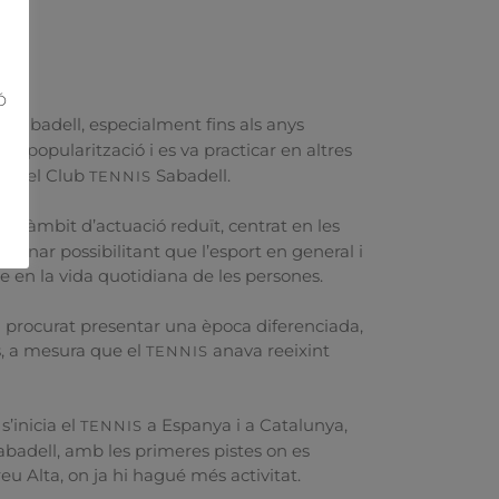
Ó
 Sabadell, especialment fins als anys
eva popularització i es va practicar en altres
a en el Club
Sabadell.
TENNIS
un àmbit d’actuació reduït, centrat en les
va anar possibilitant que l’esport en general i
en la vida quotidiana de les persones.
s’ha procurat presentar una època diferenciada,
ns, a mesura que el
anava reeixint
TENNIS
s’inicia el
a Espanya i a Catalunya,
TENNIS
badell, amb les primeres pistes on es
u Alta, on ja hi hagué més activitat.