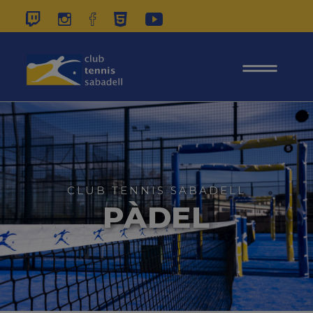
937 26 45 00
|
CONTACTE
|
ÀREA
SOCIS
CLUB TENNIS SABADELL
PÀDEL