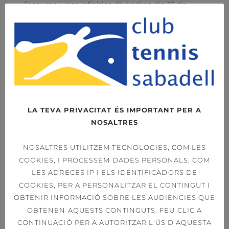
l’escuma i jocs inflables divendres dia 10 de
juliol.
Activitats especials:
Lasetag
– Setmana 6 juliol i
Arch-tag
– Setmana 13 juliol
Els divendres temàtics: Jobs populars, talent
show, joc de la sepia, gimcana temàtica
Com fer la inscripció?
LA TEVA PRIVACITAT ÉS IMPORTANT PER A
Online
a través de la web del Club, a l’apartat
Esplai
.
NOSALTRES
Inscripcions
Descarregar fulletó
NOSALTRES UTILITZEM TECNOLOGIES, COM LES
COOKIES, I PROCESSEM DADES PERSONALS, COM
Mira el vídeo i les fotos
LES ADRECES IP I ELS IDENTIFICADORS DE
COOKIES, PER A PERSONALITZAR EL CONTINGUT I
OBTENIR INFORMACIÓ SOBRE LES AUDIÈNCIES QUE
OBTENEN AQUESTS CONTINGUTS. FEU CLIC A
Descarregar Fulletó
CONTINUACIÓ PER A AUTORITZAR L'ÚS D'AQUESTA