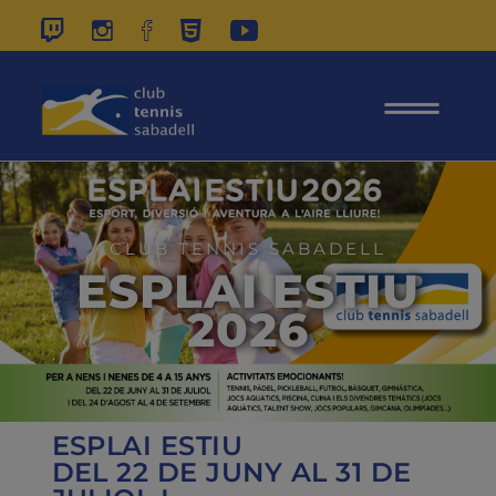
937 26 45 00
|
CONTACTE
|
ÀREA
SOCIS
CLUB TENNIS SABADELL
ESPLAI ESTIU
2026
ESPLAI ESTIU
DEL 22 DE JUNY AL 31 DE