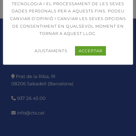
TECNOLOGIA I EL PROCESSAMENT DE LES SEVES
DADES PERSONALS PER A AQUESTS FINS. PODEU
CANVIAR D'OPINIÓ I CANVIAR LES SEVES OPCIONS
DE CONSENTIMENT EN QUALSEVOL MOMENT EN
TORNAR A AQUEST LLOC.
AJUSTAMENTS
ACCEPTAR
Prat de la Riba, 91
08206 Sabadell (Barcelona)
937 26 45 00
info@cts.cat