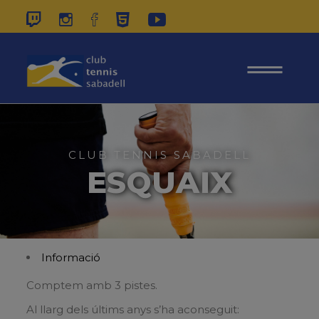
937 26 45 00
|
CONTACTE
|
ÀREA
SOCIS
CLUB TENNIS SABADELL
ESQUAIX
Informació
Comptem amb 3 pistes.
Al llarg dels últims anys s’ha aconseguit: