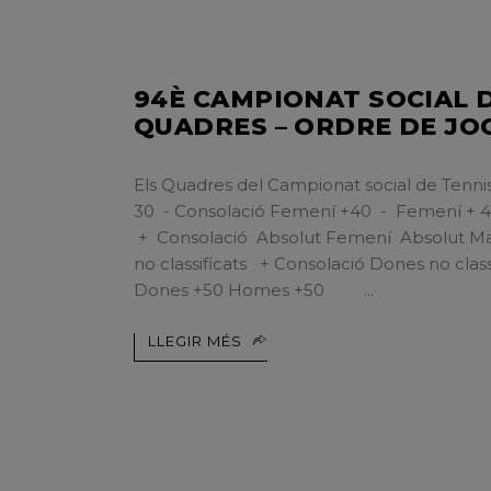
94È CAMPIONAT SOCIAL D
QUADRES – ORDRE DE JO
Els Quadres del Campionat social de Te
30 - Consolació Femení +40 - Femení + 40
+ Consolació Absolut Femení Absolut M
no classificats + Consolació Dones no class
Dones +50 Homes +50
LLEGIR MÉS