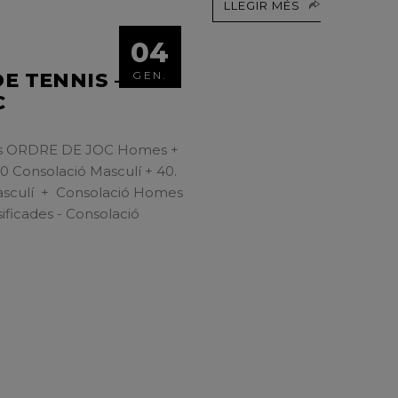
LLEGIR MÉS
04
E TENNIS –
GEN.
C
nnis ORDRE DE JOC Homes +
 Consolació Masculí + 40.
asculí + Consolació Homes
ificades - Consolació