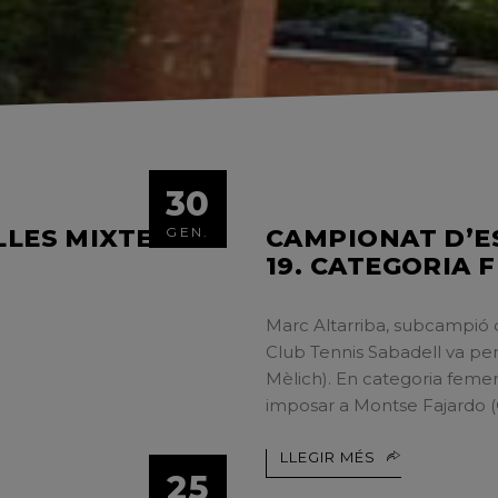
30
LLES MIXTES
GEN.
CAMPIONAT D’E
19. CATEGORIA 
Marc Altarriba, subcampió d
Club Tennis Sabadell va perd
Mèlich). En categoria femen
imposar a Montse Fajar
LLEGIR MÉS
25