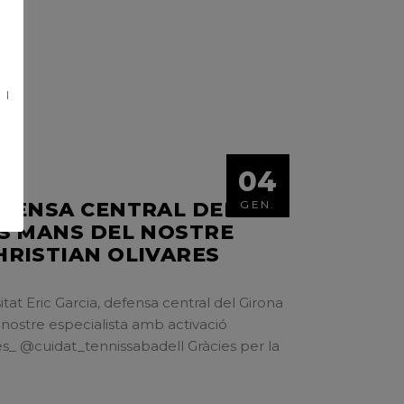
S
 I
04
EFENSA CENTRAL DEL
GEN.
ES MANS DEL NOSTRE
HRISTIAN OLIVARES
tat Eric Garcia, defensa central del Girona
 nostre especialista amb activació
es_ @cuidat_tennissabadell Gràcies per la