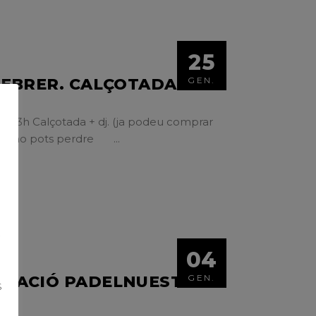
25
FEBRER. CALÇOTADA
GEN.
les 13h Calçotada + dj. (ja podeu comprar
. No t'ho pots perdre
S
04
ORACIÓ PADELNUESTRO
GEN.
S