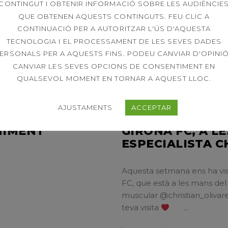
nes Lindmayer i Matthias
CONTINGUT I OBTENIR INFORMACIÓ SOBRE LES AUDIÈNCIE
QUE OBTENEN AQUESTS CONTINGUTS. FEU CLIC A
CONTINUACIÓ PER A AUTORITZAR L'ÚS D'AQUESTA
LLEGIR MÉS
TECNOLOGIA I EL PROCESSAMENT DE LES SEVES DADES
ERSONALS PER A AQUESTS FINS. PODEU CANVIAR D'OPINIÓ
CANVIAR LES SEVES OPCIONS DE CONSENTIMENT EN
QUALSEVOL MOMENT EN TORNAR A AQUEST LLOC.
04
AJUSTAMENTS
ACCEPTAR
OVAS TANCAT
GEN.
ERIC GARCIA, D
NIMENT
GIRONA FC, A L
ESPECIALISTA C
Aquesta setmana ens ha visi
FC, que està a les mans del
muscular @christian_olivar
teva visita