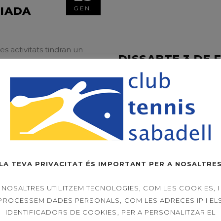
DIADA
GEN.
s activitats tindran un
DISSABTE 3 DE 
.
Dissabte dia 3 de febrer, a 
els tickets al Restaurant)
LLEGIR MÉS
25
PARTIT
GEN.
LA TEVA PRIVACITAT ÉS IMPORTANT PER A NOSALTRE
NOSALTRES UTILITZEM TECNOLOGIES, COM LES COOKIES, I
ACORD COL·LAB
ta 1, PARTIT EXHIBICIÓ de
PROCESSEM DADES PERSONALS, COM LES ADRECES IP I EL
SABADELL
T i Catalunya Toni Bueno,
IDENTIFICADORS DE COOKIES, PER A PERSONALITZAR EL