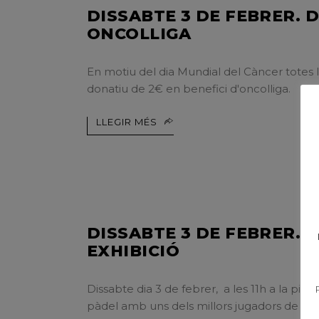
DISSABTE 3 DE FEBRER. 
ONCOLLIGA
En motiu del dia Mundial del Càncer totes le
donatiu de 2€ en benefici d'oncolliga
LLEGIR MÉS
DISSABTE 3 DE FEBRER. 
EXHIBICIÓ
Dissabte dia 3 de febrer, a les 11h a la pis
pàdel amb uns dels millors jugadors de WP