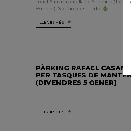
Tonet Sans i la parella 1 d'Alemania (Johan
Wunner). No t'ho pots perdre
LLEGIR MÉS
P
PÀRKING RAFAEL CASAN
PER TASQUES DE MANTE
(DIVENDRES 5 GENER)
LLEGIR MÉS