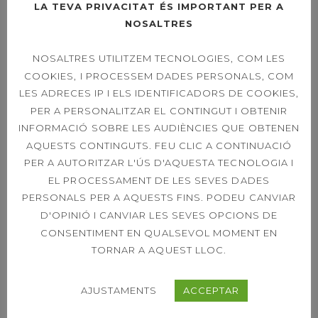
LA TEVA PRIVACITAT ÉS IMPORTANT PER A
NOSALTRES
LLEGIR MÉS
NOSALTRES UTILITZEM TECNOLOGIES, COM LES
COOKIES, I PROCESSEM DADES PERSONALS, COM
LES ADRECES IP I ELS IDENTIFICADORS DE COOKIES,
PER A PERSONALITZAR EL CONTINGUT I OBTENIR
INFORMACIÓ SOBRE LES AUDIÈNCIES QUE OBTENEN
09
AQUESTS CONTINGUTS. FEU CLIC A CONTINUACIÓ
DISSABTE 19 D’OCTUBRE, DIA
PER A AUTORITZAR L'ÚS D'AQUESTA TECNOLOGIA I
OCT.
MUNDIAL DEL CÀNCER DE
EL PROCESSAMENT DE LES SEVES DADES
MAMA, ESPECIAL PILATES I
PERSONALS PER A AQUESTS FINS. PODEU CANVIAR
BALL
D'OPINIÓ I CANVIAR LES SEVES OPCIONS DE
CONSENTIMENT EN QUALSEVOL MOMENT EN
TORNAR A AQUEST LLOC.
El dissabte 19 d'octubre, en motiu del Dia
Mundial del Càncer de Mama, hem preparat una
activitat especial de Pilates i ball perquè el més
AJUSTAMENTS
ACCEPTAR
important és cuidar-se. L’activitat es farà de 9.30 a