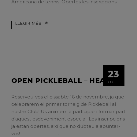
Americana de tennis. Obertes les inscripcions.
LLEGIR MÉS
23
OPEN PICKLEBALL – HEAD
OCT.
Reserveu-vos el dissabte 16 de novembre, ja que
celebrarem el primer torneig de Pickleball al
nostre Club! Us animem a participar i formar part
d'aquest esdeveniment especial. Les inscripcions
ja estan obertes, així que no dubteu a apuntar-
vos!