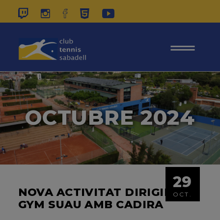
937 26 45 00
|
CONTACTE
|
ÀREA
SOCIS
OCTUBRE 2024
29
NOVA ACTIVITAT DIRIGIDA –
OCT.
GYM SUAU AMB CADIRA