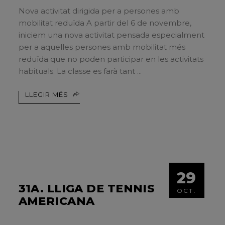
Nova activitat dirigida per a persones amb
mobilitat reduïda A partir del 6 de novembre,
iniciem una nova activitat pensada especialment
per a aquelles persones amb mobilitat més
reduïda que no poden participar en les activitats
habituals. La classe es farà tant
LLEGIR MÉS
29
31A. LLIGA DE TENNIS
OCT.
AMERICANA