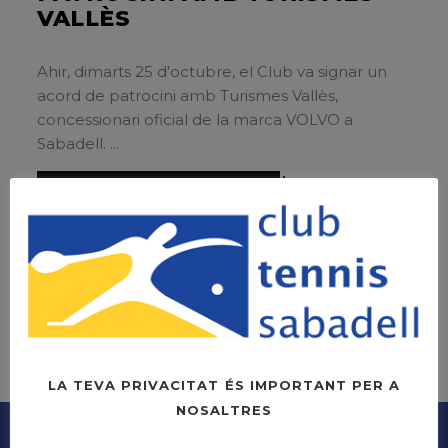
VALLÈS
Ahir, dimarts 25 d'octubre, el Club va signar un
acord de patrocini amb Turismes Vallès,
concessionari oficial de la marca VOLVO a
Sabadell.
CONTINUE READING
LA TEVA PRIVACITAT ÉS IMPORTANT PER A
NOSALTRES