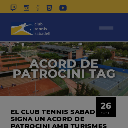
937 26 45 00
|
CONTACTE
|
ÀREA
SOCIS
ACORD DE
PATROCINI TAG
26
EL CLUB TENNIS SABADELL
OCT.
SIGNA UN ACORD DE
PATROCINI AMB TURISMES