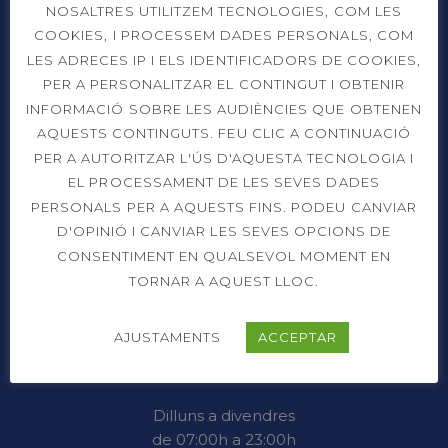
NOSALTRES UTILITZEM TECNOLOGIES, COM LES
COOKIES, I PROCESSEM DADES PERSONALS, COM
LES ADRECES IP I ELS IDENTIFICADORS DE COOKIES,
PER A PERSONALITZAR EL CONTINGUT I OBTENIR
INFORMACIÓ SOBRE LES AUDIÈNCIES QUE OBTENEN
AQUESTS CONTINGUTS. FEU CLIC A CONTINUACIÓ
Prat de la Riba, 91
PER A AUTORITZAR L'ÚS D'AQUESTA TECNOLOGIA I
08206 Sabadell (Barcelona)
EL PROCESSAMENT DE LES SEVES DADES
PERSONALS PER A AQUESTS FINS. PODEU CANVIAR
937 26 45 00
D'OPINIÓ I CANVIAR LES SEVES OPCIONS DE
CONSENTIMENT EN QUALSEVOL MOMENT EN
info@cts.cat
TORNAR A AQUEST LLOC.
AJUSTAMENTS
ACCEPTAR
OBERT 365 DIES L’ANY
Dilluns a divendres
de 07:00h a 23:00h