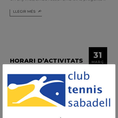
LLEGIR MÉS
31
HORARI D’ACTIVITATS
MARÇ
DIRIGIDES
NOU HORARI
LLEGIR MÉS