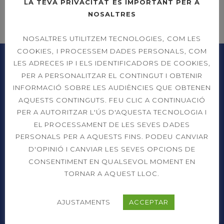
LA TEVA PRIVACITAT ÉS IMPORTANT PER A
NOSALTRES
NOSALTRES UTILITZEM TECNOLOGIES, COM LES
COOKIES, I PROCESSEM DADES PERSONALS, COM
LES ADRECES IP I ELS IDENTIFICADORS DE COOKIES,
PER A PERSONALITZAR EL CONTINGUT I OBTENIR
INFORMACIÓ SOBRE LES AUDIÈNCIES QUE OBTENEN
AQUESTS CONTINGUTS. FEU CLIC A CONTINUACIÓ
PER A AUTORITZAR L'ÚS D'AQUESTA TECNOLOGIA I
EL PROCESSAMENT DE LES SEVES DADES
PERSONALS PER A AQUESTS FINS. PODEU CANVIAR
Prat de la Riba, 91
D'OPINIÓ I CANVIAR LES SEVES OPCIONS DE
08206 Sabadell (Barcelona)
CONSENTIMENT EN QUALSEVOL MOMENT EN
TORNAR A AQUEST LLOC.
937 26 45 00
info@cts.cat
AJUSTAMENTS
ACCEPTAR