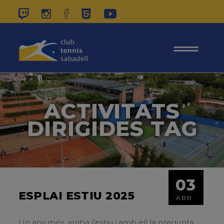
937 26 45 00
|
CONTACTE
|
ÀREA
SOCIS
ACTIVITATS
DIRIGIDES TAG
03
ESPLAI ESTIU 2025
ABR.
Un any més, arriba l’estiu i amb ell la pregunta