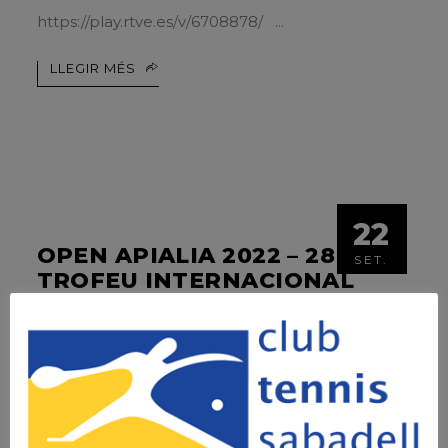
https://play.rtve.es/v/6708878/
LLEGIR MÉS
22
OPEN APIALIA 2022 – 28È
SET.
TROFEU INTERNACIONAL
CIUTAT DE SABADELL
QUADRE d' individuals | MAIN DRAW ORDRE DE
JOC QUADRE DE dobles GALERIA DE FOTOS