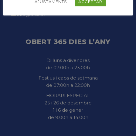
AJUSTAMENTS
ACCEPTAR
info@cts.cat
OBERT 365 DIES L’ANY
Dilluns a divendres
de 07:00h a 23:00h
Festius i caps de setmana
de 07:00h a 22:00h
HORARI ESPECIAL
25 i 26 de desembre
1 i 6 de gener
de 9:00h a 14:00h