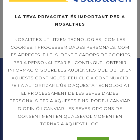
LLEGIR MÉS
LA TEVA PRIVACITAT ÉS IMPORTANT PER A
NOSALTRES
NOSALTRES UTILITZEM TECNOLOGIES, COM LES
COOKIES, I PROCESSEM DADES PERSONALS, COM
LES ADRECES IP I ELS IDENTIFICADORS DE COOKIES,
PER A PERSONALITZAR EL CONTINGUT I OBTENIR
INFORMACIÓ SOBRE LES AUDIÈNCIES QUE OBTENEN
AQUESTS CONTINGUTS. FEU CLIC A CONTINUACIÓ
PER A AUTORITZAR L'ÚS D'AQUESTA TECNOLOGIA I
EL PROCESSAMENT DE LES SEVES DADES
PERSONALS PER A AQUESTS FINS. PODEU CANVIAR
D'OPINIÓ I CANVIAR LES SEVES OPCIONS DE
CONSENTIMENT EN QUALSEVOL MOMENT EN
Prat de la Riba, 91
TORNAR A AQUEST LLOC.
08206 Sabadell (Barcelona)
937 26 45 00