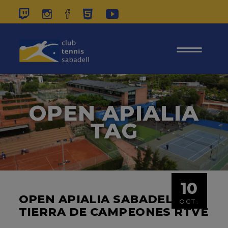
937 26 45 00
|
CONTACTE
|
ÀREA
SOCIS
OPEN APIALIA
TAG
10
OPEN APIALIA SABADELL A
OCT.
TIERRA DE CAMPEONES RTVE