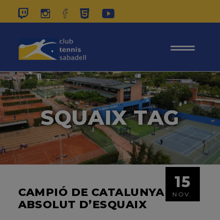
937 26 45 00
|
CONTACTE
|
ÀREA
SOCIS
SQUAIX TAG
15
CAMPIÓ DE CATALUNYA
NOV.
ABSOLUT D’ESQUAIX