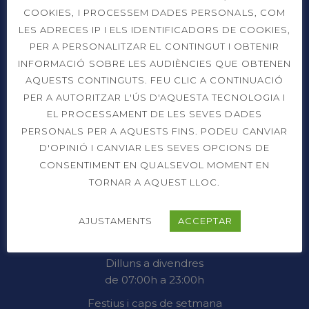
COOKIES, I PROCESSEM DADES PERSONALS, COM
LES ADRECES IP I ELS IDENTIFICADORS DE COOKIES,
PER A PERSONALITZAR EL CONTINGUT I OBTENIR
INFORMACIÓ SOBRE LES AUDIÈNCIES QUE OBTENEN
Prat de la Riba, 91
AQUESTS CONTINGUTS. FEU CLIC A CONTINUACIÓ
08206 Sabadell (Barcelona)
PER A AUTORITZAR L'ÚS D'AQUESTA TECNOLOGIA I
EL PROCESSAMENT DE LES SEVES DADES
937 26 45 00
PERSONALS PER A AQUESTS FINS. PODEU CANVIAR
D'OPINIÓ I CANVIAR LES SEVES OPCIONS DE
info@cts.cat
CONSENTIMENT EN QUALSEVOL MOMENT EN
TORNAR A AQUEST LLOC.
OBERT 365 DIES L’ANY
AJUSTAMENTS
ACCEPTAR
Dilluns a divendres
de 07:00h a 23:00h
Festius i caps de setmana