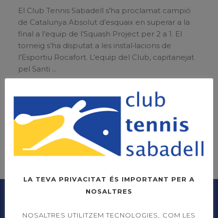
El Club Tennis Sabadell s’ha proclamat campió
de Catalunya Absolut d’esquaix en superar a la
final a l’equip de l’Squash Project per 2 a 1. El
torneig s’ha disputat a les instal•lacions de
l’Esportiu Rocafort. L’equip del Club, capitanejat
pel Santi
LLEGIR MÉS
LA TEVA PRIVACITAT ÉS IMPORTANT PER A
NOSALTRES
NOSALTRES UTILITZEM TECNOLOGIES, COM LES