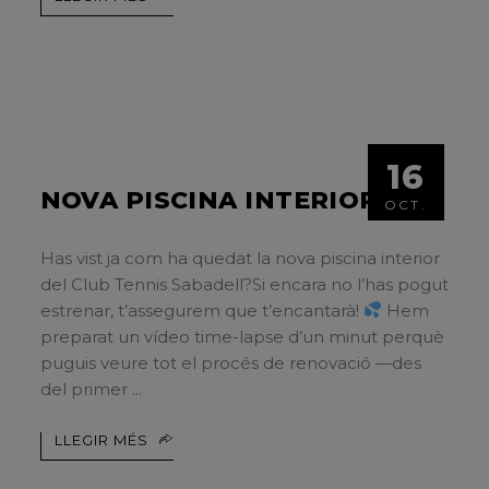
16
NOVA PISCINA INTERIOR
OCT.
Has vist ja com ha quedat la nova piscina interior
del Club Tennis Sabadell?Si encara no l’has pogut
estrenar, t’assegurem que t’encantarà!
Hem
preparat un vídeo time-lapse d’un minut perquè
puguis veure tot el procés de renovació —des
del primer
LLEGIR MÉS