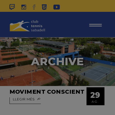
937 26 45 00
|
CONTACTE
|
ÀREA
SOCIS
ARCHIVE
MOVIMENT CONSCIENT
29
LLEGIR MÉS
AG.