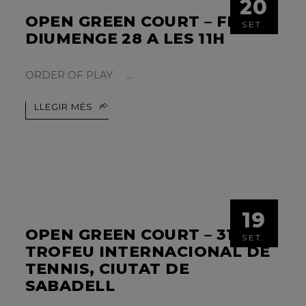
20
OPEN GREEN COURT – FINAL
SET.
DIUMENGE 28 A LES 11H
ORDER OF PLAY
LLEGIR MÉS
19
OPEN GREEN COURT – 31È
SET.
TROFEU INTERNACIONAL DE
TENNIS, CIUTAT DE
SABADELL