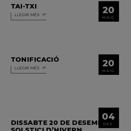
TAI-TXI
20
LLEGIR MÉS
MAIG
TONIFICACIÓ
20
LLEGIR MÉS
MAIG
04
DISSABTE 20 DE DESEMBRE,
DES.
SOLSTICI D’HIVERN