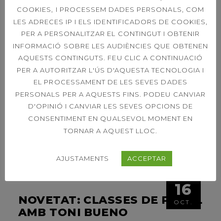
COOKIES, I PROCESSEM DADES PERSONALS, COM
LES ADRECES IP I ELS IDENTIFICADORS DE COOKIES,
Ens fa molta il·lusió compartir amb vosaltres
PER A PERSONALITZAR EL CONTINGUT I OBTENIR
que les obres de les noves pistes de pàdel i de
INFORMACIÓ SOBRE LES AUDIÈNCIES QUE OBTENEN
l’ampliació del pàrquings’han dut a terme dins el
AQUESTS CONTINGUTS. FEU CLIC A CONTINUACIÓ
termini previst d’execució de 6 mesos.
Per
PER A AUTORITZAR L'ÚS D'AQUESTA TECNOLOGIA I
mostrar-vos tot el procés, us deixem dos vídeos
EL PROCESSAMENT DE LES SEVES DADES
en format timelapse que
PERSONALS PER A AQUESTS FINS. PODEU CANVIAR
D'OPINIÓ I CANVIAR LES SEVES OPCIONS DE
LLEGIR MÉS
CONSENTIMENT EN QUALSEVOL MOMENT EN
TORNAR A AQUEST LLOC.
AJUSTAMENTS
ACCEPTAR
16
NOVETAT: CLASSES DE PÀDEL
OCT.
AMB TONI BUENO