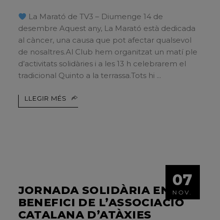
La Marató de TV3 – Diumenge 14 de
desembre Aquest any, La Marató està dedicada
al càncer, una causa que pot afectar qualsevol
de nosaltres.Al Club hem organitzat un matí ple
d’activitats solidàries i a les 13 h celebrarem el
tradicional Quinto a la terrassa.Tots hi
LLEGIR MÉS
07
JORNADA SOLIDÀRIA EN
NOV.
BENEFICI DE L’ASSOCIACIÓ
CATALANA D’ATÀXIES