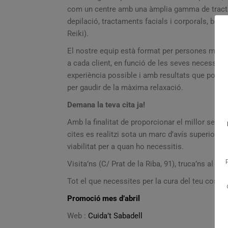
com un centre amb una àmplia gamma de tractam
depilació, tractaments facials i corporals, belle
Reiki).
El nostre equip està format per persones mult
a cada client, en funció de les seves necessitat
experiència possible i amb resultats que poden c
per gaudir de la màxima relaxació.
Demana la teva cita ja!
Amb la finalitat de proporcionar el millor serv
cites es realitzi sota un marc d’avís superior a
viabilitat per a quan ho necessitis.
Visita’ns (C/ Prat de la Riba, 91), truca’ns al n
Tot el que necessites per la cura del teu cos ho 
Promoció mes d’abril
Web :
Cuida’t Sabadell