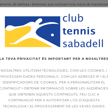
ents de bellesa i benestar, que inclouen tota mena de tractament
sa per a mans i peus, SPA, serveis de nutrició i dietètica, fisioterà
idisciplinàries, de manera que podem atendre molts tipus de tract
s, estil de vida i pressupost. Ens esforcem en cada una de les nostr
omençar a ser visibles fins i tot després d’un sol tractament. Gaudi
ei, la majoria dels nostres tractaments i consultes funcionen amb ci
LA TEVA PRIVACITAT ÉS IMPORTANT PER A NOSALTRE
 24 hores abans del dia que es tingui previst fer el tractament, així
NOSALTRES UTILITZEM TECNOLOGIES, COM LES COOKIES, I
PROCESSEM DADES PERSONALS, COM LES ADRECES IP I EL
úmero de telèfon
937278399
o fes la teva reserva en línia.
IDENTIFICADORS DE COOKIES, PER A PERSONALITZAR EL
tens unificat en un centre de salut i estètica:
Cuida’t!
CONTINGUT I OBTENIR INFORMACIÓ SOBRE LES AUDIÈNCIE
QUE OBTENEN AQUESTS CONTINGUTS. FEU CLIC A
CONTINUACIÓ PER A AUTORITZAR L'ÚS D'AQUESTA
TECNOLOGIA I EL PROCESSAMENT DE LES SEVES DADES