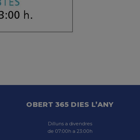
OBERT 365 DIES L’ANY
Dilluns a divendres
de 07:00h a 23:00h