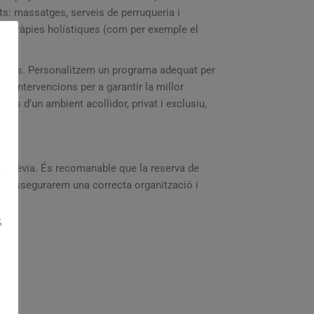
s: massatges, serveis de perruqueria i
pia, teràpies holístiques (com per exemple el
aments. Personalitzem un programa adequat per
es intervencions per a garantir la millor
ràs d’un ambient acollidor, privat i exclusiu,
ta prèvia. És recomanable que la reserva de
S
 ens assegurarem una correcta organització i
S
S