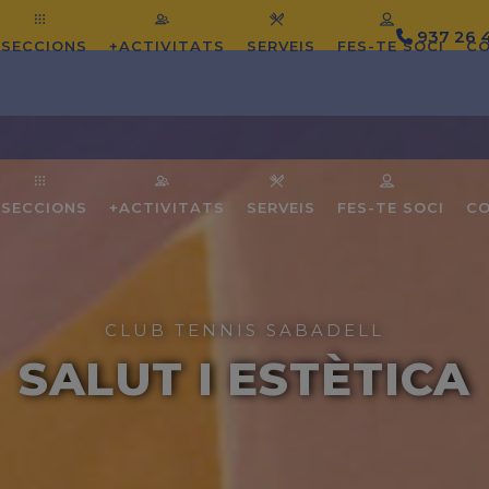
937 26 
SECCIONS
+ACTIVITATS
SERVEIS
FES-TE SOCI
C
SECCIONS
+ACTIVITATS
SERVEIS
FES-TE SOCI
C
CLUB TENNIS SABADELL
SALUT I ESTÈTICA