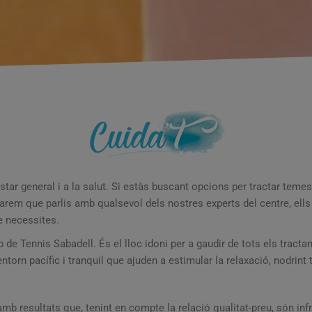
estar general i a la salut. Si estàs buscant opcions per tractar teme
anarem que parlis amb qualsevol dels nostres experts del centre, el
e necessites.
b de Tennis Sabadell. És el lloc idoni per a gaudir de tots els tract
ntorn pacífic i tranquil que ajuden a estimular la relaxació, nodrint
 amb resultats que, tenint en compte la relació qualitat-preu, són i