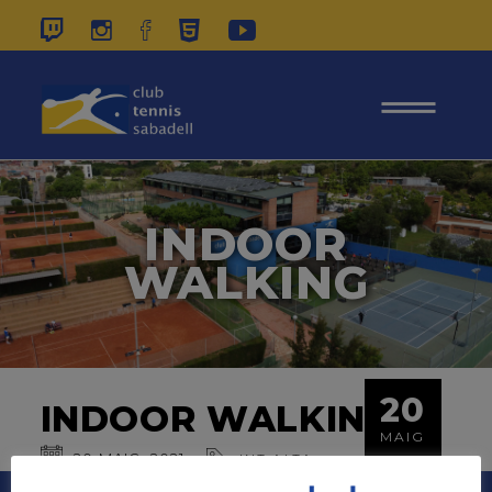
937 26 45 00
|
CONTACTE
|
ÀREA
SOCIS
INDOOR
WALKING
20
INDOOR WALKING
MAIG
20
MAIG
2021
,
INT ALTA