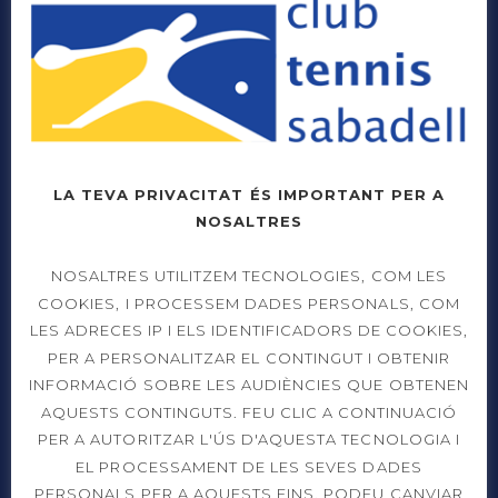
Prat de la Riba, 91
LA TEVA PRIVACITAT ÉS IMPORTANT PER A
08206 Sabadell (Barcelona)
NOSALTRES
937 26 45 00
NOSALTRES UTILITZEM TECNOLOGIES, COM LES
COOKIES, I PROCESSEM DADES PERSONALS, COM
info@cts.cat
LES ADRECES IP I ELS IDENTIFICADORS DE COOKIES,
PER A PERSONALITZAR EL CONTINGUT I OBTENIR
INFORMACIÓ SOBRE LES AUDIÈNCIES QUE OBTENEN
AQUESTS CONTINGUTS. FEU CLIC A CONTINUACIÓ
OBERT 365 DIES L’ANY
PER A AUTORITZAR L'ÚS D'AQUESTA TECNOLOGIA I
EL PROCESSAMENT DE LES SEVES DADES
Dilluns a divendres
PERSONALS PER A AQUESTS FINS. PODEU CANVIAR