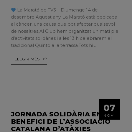
La Marató de TV3 – Diumenge 14 de
desembre Aquest any, La Marató està dedicada
al càncer, una causa que pot afectar qualsevol
de nosaltres.Al Club hem organitzat un matí ple
d’activitats solidàries i a les 13 h celebrarem el
tradicional Quinto a la terrassa.Tots hi
LLEGIR MÉS
07
JORNADA SOLIDÀRIA EN
NOV.
BENEFICI DE L’ASSOCIACIÓ
CATALANA D’ATÀXIES