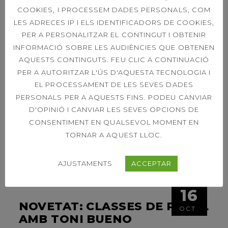
COOKIES, I PROCESSEM DADES PERSONALS, COM
LES ADRECES IP I ELS IDENTIFICADORS DE COOKIES,
Ens fa molta il·lusió compartir amb vosaltres
PER A PERSONALITZAR EL CONTINGUT I OBTENIR
que les obres de les noves pistes de pàdel i de
INFORMACIÓ SOBRE LES AUDIÈNCIES QUE OBTENEN
l’ampliació del pàrquings’han dut a terme dins el
AQUESTS CONTINGUTS. FEU CLIC A CONTINUACIÓ
termini previst d’execució de 6 mesos.
Per
PER A AUTORITZAR L'ÚS D'AQUESTA TECNOLOGIA I
mostrar-vos tot el procés, us deixem dos vídeos
EL PROCESSAMENT DE LES SEVES DADES
en format timelapse que
PERSONALS PER A AQUESTS FINS. PODEU CANVIAR
D'OPINIÓ I CANVIAR LES SEVES OPCIONS DE
LLEGIR MÉS
CONSENTIMENT EN QUALSEVOL MOMENT EN
TORNAR A AQUEST LLOC.
AJUSTAMENTS
ACCEPTAR
16
NOVETAT: CLASSES DE PÀDEL
OCT.
AMB TONI BUENO