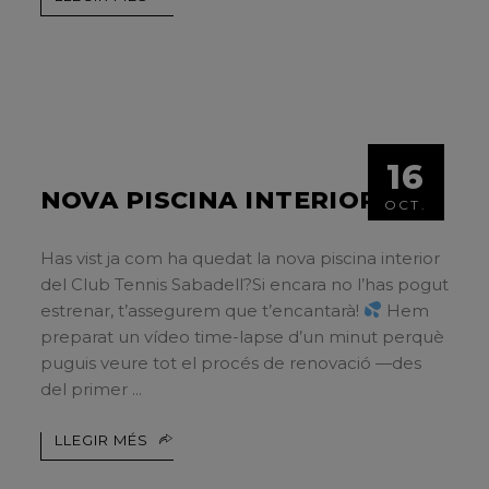
16
NOVA PISCINA INTERIOR
OCT.
Has vist ja com ha quedat la nova piscina interior
del Club Tennis Sabadell?Si encara no l’has pogut
estrenar, t’assegurem que t’encantarà!
Hem
preparat un vídeo time-lapse d’un minut perquè
puguis veure tot el procés de renovació —des
del primer
LLEGIR MÉS