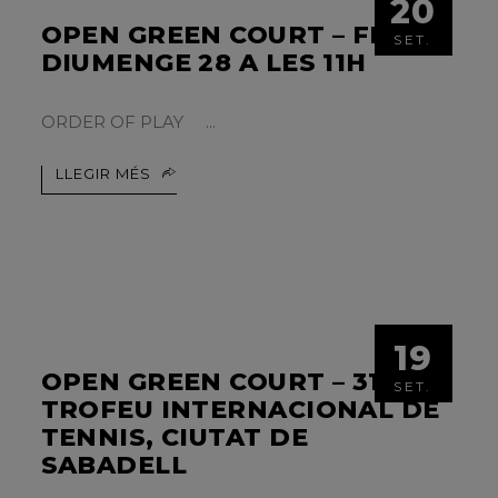
20
OPEN GREEN COURT – FINAL
SET.
DIUMENGE 28 A LES 11H
ORDER OF PLAY
LLEGIR MÉS
19
OPEN GREEN COURT – 31È
SET.
TROFEU INTERNACIONAL DE
TENNIS, CIUTAT DE
SABADELL