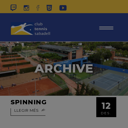
937 26 45 00
|
CONTACTE
|
ÀREA
SOCIS
ARCHIVE
SPINNING
12
LLEGIR MÉS
DES.