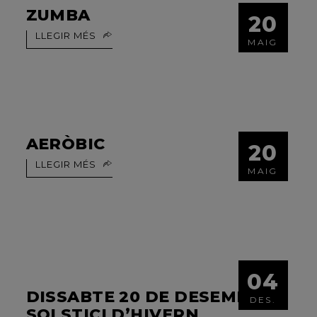
ZUMBA
20
LLEGIR MÉS
MAIG
AERÒBIC
20
LLEGIR MÉS
MAIG
04
DISSABTE 20 DE DESEMBRE,
DES.
SOLSTICI D’HIVERN