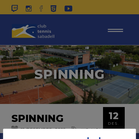
937 26 45 00
|
CONTACTE
|
ÀREA
SOCIS
SPINNING
12
SPINNING
DES.
12
DESEMBRE
2022
,
INT ALTA