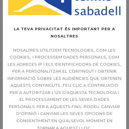
SOPAR SOCIAL –
FOTOS
LA TEVA PRIVACITAT ÉS IMPORTANT PER A
NOSALTRES
OPEN LEXUS
NOSALTRES UTILITZEM TECNOLOGIES, COM LES
SABADELL –
DIUMENGE LA FINAL
COOKIES, I PROCESSEM DADES PERSONALS, COM
A LES 11H
LES ADRECES IP I ELS IDENTIFICADORS DE COOKIES,
PER A PERSONALITZAR EL CONTINGUT I OBTENIR
INFORMACIÓ SOBRE LES AUDIÈNCIES QUE OBTENEN
AQUESTS CONTINGUTS. FEU CLIC A CONTINUACIÓ
OPEN LEXUS
PER A AUTORITZAR L'ÚS D'AQUESTA TECNOLOGIA I
SABADELL – ORDER
OF PLAY SINGLES &
EL PROCESSAMENT DE LES SEVES DADES
DOUBLES 21ST
PERSONALS PER A AQUESTS FINS. PODEU CANVIAR
D'OPINIÓ I CANVIAR LES SEVES OPCIONS DE
CONSENTIMENT EN QUALSEVOL MOMENT EN
TORNAR A AQUEST LLOC.