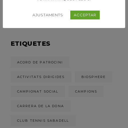
39È CONCURS
CAPVESPRE DE
TENNIS
AJUSTAMENTS
ACCEPTAR
ETIQUETES
ACORD DE PATROCINI
ACTIVITATS DIRIGIDES
BIOSPHERE
CAMPIONAT SOCIAL
CAMPIONS
CARRERA DE LA DONA
CLUB TENNIS SABADELL