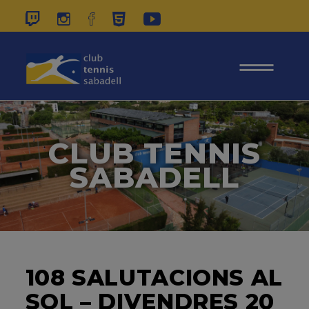
937 26 45 00
|
CONTACTE
|
ÀREA
SOCIS
CLUB TENNIS
SABADELL
108 SALUTACIONS AL
SOL – DIVENDRES 20