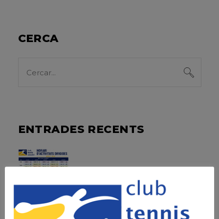
CERCA
Search
for:
ENTRADES RECENTS
HORARI ESPECIAL
MES D’AGOST