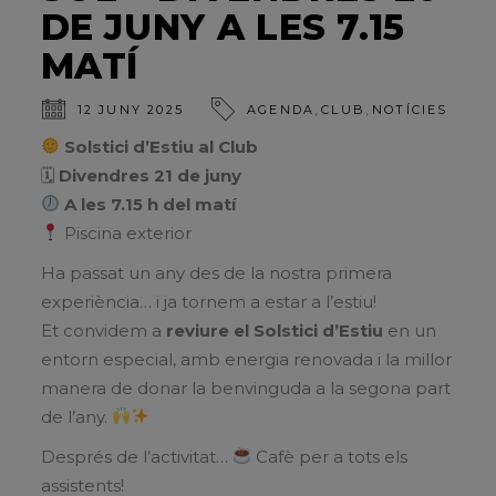
DE JUNY A LES 7.15
MATÍ
,
,
12 JUNY 2025
AGENDA
CLUB
NOTÍCIES
Solstici d’Estiu al Club
🗓
Divendres 21 de juny
A les 7.15 h del matí
Piscina exterior
Ha passat un any des de la nostra primera
experiència… i ja tornem a estar a l’estiu!
Et convidem a
reviure el Solstici d’Estiu
en un
entorn especial, amb energia renovada i la millor
manera de donar la benvinguda a la segona part
de l’any.
Després de l’activitat…
Cafè per a tots els
assistents!