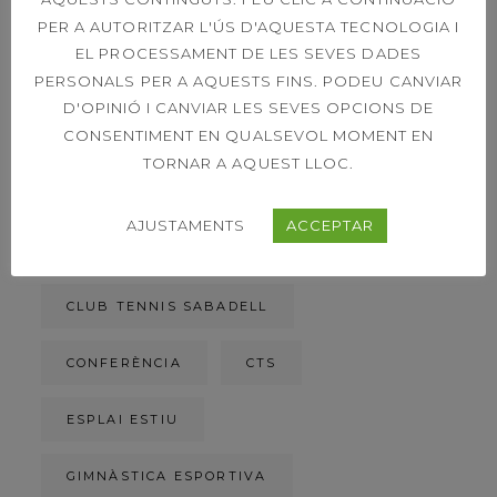
ETIQUETES
PER A AUTORITZAR L'ÚS D'AQUESTA TECNOLOGIA I
EL PROCESSAMENT DE LES SEVES DADES
PERSONALS PER A AQUESTS FINS. PODEU CANVIAR
ACORD DE PATROCINI
D'OPINIÓ I CANVIAR LES SEVES OPCIONS DE
CONSENTIMENT EN QUALSEVOL MOMENT EN
ACTIVITATS DIRIGIDES
BIOSPHERE
TORNAR A AQUEST LLOC.
CAMPIONAT SOCIAL
CAMPIONS
AJUSTAMENTS
ACCEPTAR
CARRERA DE LA DONA
CLUB TENNIS SABADELL
CONFERÈNCIA
CTS
ESPLAI ESTIU
GIMNÀSTICA ESPORTIVA