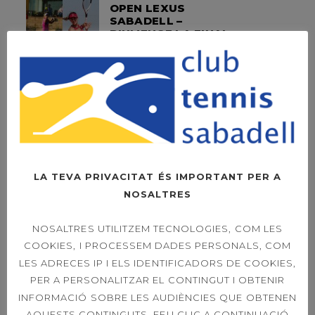
OPEN LEXUS
SABADELL –
DIUMENGE LA FINAL
A LES 11H
OPEN LEXUS
SABADELL – ORDER
OF PLAY SINGLES &
DOUBLES 21ST
LA TEVA PRIVACITAT ÉS IMPORTANT PER A
NOSALTRES
39È CONCURS
NOSALTRES UTILITZEM TECNOLOGIES, COM LES
CAPVESPRE DE
COOKIES, I PROCESSEM DADES PERSONALS, COM
TENNIS
LES ADRECES IP I ELS IDENTIFICADORS DE COOKIES,
PER A PERSONALITZAR EL CONTINGUT I OBTENIR
INFORMACIÓ SOBRE LES AUDIÈNCIES QUE OBTENEN
AQUESTS CONTINGUTS. FEU CLIC A CONTINUACIÓ