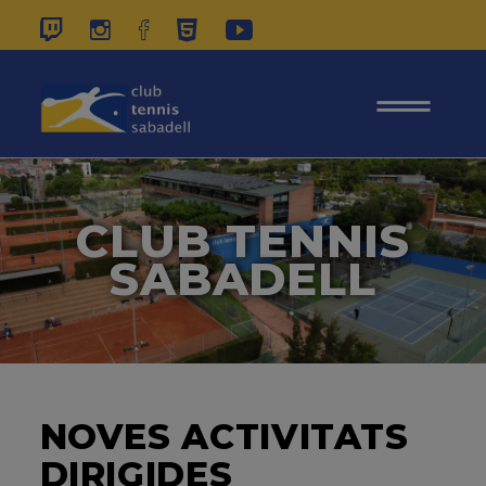
937 26 45 00
|
CONTACTE
|
ÀREA
SOCIS
CLUB TENNIS
SABADELL
NOVES ACTIVITATS
DIRIGIDES