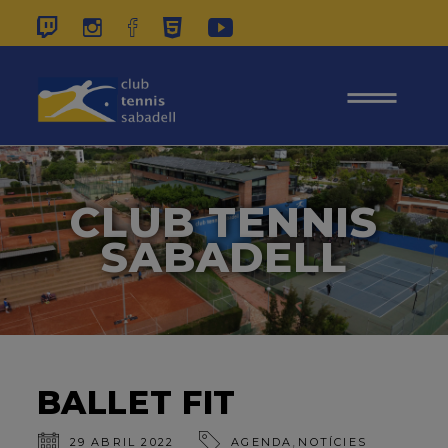
937 26 45 00
|
CONTACTE
|
ÀREA
SOCIS
CLUB TENNIS
SABADELL
BALLET FIT
,
29 ABRIL 2022
AGENDA
NOTÍCIES