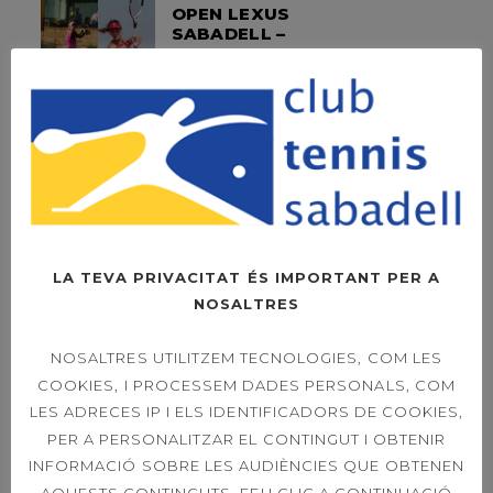
OPEN LEXUS
SABADELL –
DIUMENGE LA FINAL
A LES 11H
OPEN LEXUS
SABADELL – ORDER
OF PLAY SINGLES &
DOUBLES 21ST
LA TEVA PRIVACITAT ÉS IMPORTANT PER A
NOSALTRES
39È CONCURS
NOSALTRES UTILITZEM TECNOLOGIES, COM LES
CAPVESPRE DE
COOKIES, I PROCESSEM DADES PERSONALS, COM
TENNIS
LES ADRECES IP I ELS IDENTIFICADORS DE COOKIES,
PER A PERSONALITZAR EL CONTINGUT I OBTENIR
INFORMACIÓ SOBRE LES AUDIÈNCIES QUE OBTENEN
AQUESTS CONTINGUTS. FEU CLIC A CONTINUACIÓ