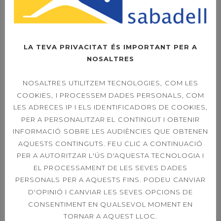
SOPAR SOCIAL –
FOTOS
LA TEVA PRIVACITAT ÉS IMPORTANT PER A
NOSALTRES
OPEN LEXUS
SABADELL –
NOSALTRES UTILITZEM TECNOLOGIES, COM LES
DIUMENGE LA FINAL
COOKIES, I PROCESSEM DADES PERSONALS, COM
A LES 11H
LES ADRECES IP I ELS IDENTIFICADORS DE COOKIES,
PER A PERSONALITZAR EL CONTINGUT I OBTENIR
INFORMACIÓ SOBRE LES AUDIÈNCIES QUE OBTENEN
AQUESTS CONTINGUTS. FEU CLIC A CONTINUACIÓ
OPEN LEXUS
SABADELL – ORDER
PER A AUTORITZAR L'ÚS D'AQUESTA TECNOLOGIA I
OF PLAY SINGLES &
EL PROCESSAMENT DE LES SEVES DADES
DOUBLES 21ST
PERSONALS PER A AQUESTS FINS. PODEU CANVIAR
D'OPINIÓ I CANVIAR LES SEVES OPCIONS DE
CONSENTIMENT EN QUALSEVOL MOMENT EN
TORNAR A AQUEST LLOC.