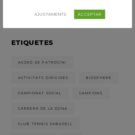
39È CONCURS
CAPVESPRE DE
TENNIS
AJUSTAMENTS
ACCEPTAR
ETIQUETES
ACORD DE PATROCINI
ACTIVITATS DIRIGIDES
BIOSPHERE
CAMPIONAT SOCIAL
CAMPIONS
CARRERA DE LA DONA
CLUB TENNIS SABADELL