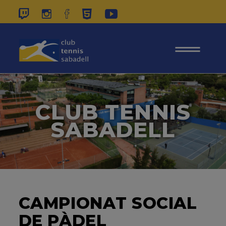
937 26 45 00
|
CONTACTE
|
ÀREA
SOCIS
CLUB TENNIS
SABADELL
CAMPIONAT SOCIAL
DE PÀDEL