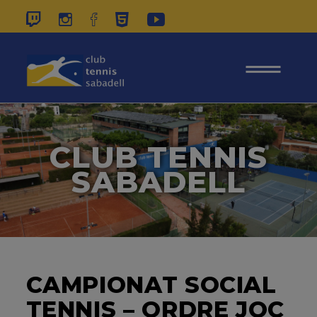
937 26 45 00
|
CONTACTE
|
ÀREA
SOCIS
CLUB TENNIS
SABADELL
CAMPIONAT SOCIAL
TENNIS – ORDRE JOC