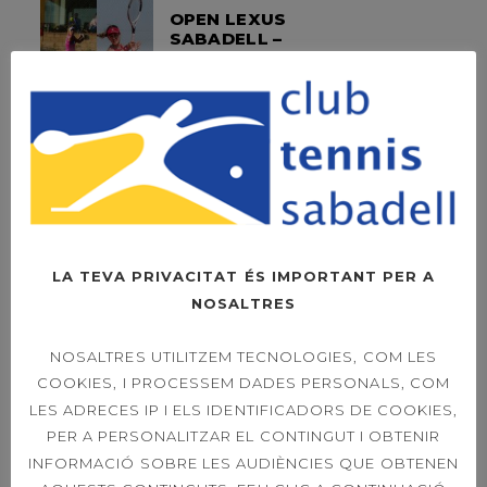
OPEN LEXUS
SABADELL –
DIUMENGE LA FINAL
A LES 11H
OPEN LEXUS
SABADELL – ORDER
OF PLAY SINGLES &
DOUBLES 21ST
LA TEVA PRIVACITAT ÉS IMPORTANT PER A
NOSALTRES
39È CONCURS
NOSALTRES UTILITZEM TECNOLOGIES, COM LES
CAPVESPRE DE
COOKIES, I PROCESSEM DADES PERSONALS, COM
TENNIS
LES ADRECES IP I ELS IDENTIFICADORS DE COOKIES,
PER A PERSONALITZAR EL CONTINGUT I OBTENIR
INFORMACIÓ SOBRE LES AUDIÈNCIES QUE OBTENEN