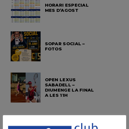
HORARI ESPECIAL
MES D’AGOST
SOPAR SOCIAL –
FOTOS
OPEN LEXUS
SABADELL –
DIUMENGE LA FINAL
A LES 11H
OPEN LEXUS
SABADELL – ORDER