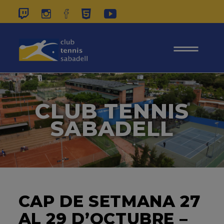
937 26 45 00
|
CONTACTE
|
ÀREA
SOCIS
CLUB TENNIS
SABADELL
CAP DE SETMANA 27
AL 29 D’OCTUBRE –