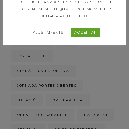
D'OPINIÓ I CANVIAR LES SEVES OPCIONS DE
CONSENTIMENT EN QUALSEVOL MOMENT EN
CARRERA DE LA DONA
TORNAR A AQUEST LLOC.
CLUB TENNIS SABADELL
AJUSTAMENTS
ACCEPTAR
CONFERÈNCIA
CTS
ESPLAI ESTIU
GIMNÀSTICA ESPORTIVA
JORNADA PORTES OBERTES
NATACIÓ
OPEN APIALIA
OPEN LEXUS SABADELL
PATROCINI