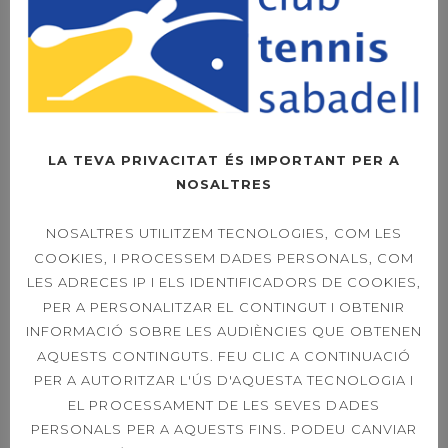
OF PLAY SINGLES &
DOUBLES 21ST
39È CONCURS
CAPVESPRE DE
LA TEVA PRIVACITAT ÉS IMPORTANT PER A
TENNIS
NOSALTRES
NOSALTRES UTILITZEM TECNOLOGIES, COM LES
COOKIES, I PROCESSEM DADES PERSONALS, COM
ETIQUETES
LES ADRECES IP I ELS IDENTIFICADORS DE COOKIES,
PER A PERSONALITZAR EL CONTINGUT I OBTENIR
INFORMACIÓ SOBRE LES AUDIÈNCIES QUE OBTENEN
ACORD DE PATROCINI
AQUESTS CONTINGUTS. FEU CLIC A CONTINUACIÓ
PER A AUTORITZAR L'ÚS D'AQUESTA TECNOLOGIA I
ACTIVITATS DIRIGIDES
BIOSPHERE
EL PROCESSAMENT DE LES SEVES DADES
PERSONALS PER A AQUESTS FINS. PODEU CANVIAR
CAMPIONAT SOCIAL
CAMPIONS