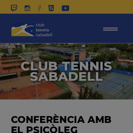
937 26 45 00
|
CONTACTE
|
ÀREA
SOCIS
CLUB TENNIS
SABADELL
CONFERÈNCIA AMB
EL PSICÒLEG