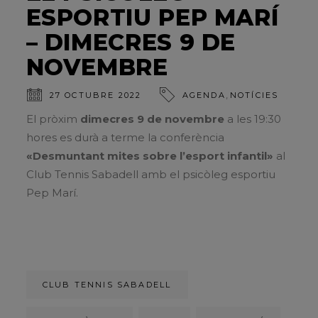
ESPORTIU PEP MARÍ
– DIMECRES 9 DE
NOVEMBRE
,
27 OCTUBRE 2022
AGENDA
NOTÍCIES
El pròxim
dimecres 9 de novembre
a les 19:30
hores es durà a terme la conferència
«Desmuntant mites sobre l’esport infantil»
al
Club Tennis Sabadell amb el psicòleg esportiu
Pep Marí.
CLUB TENNIS SABADELL