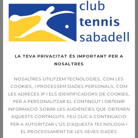
OPEN LEXUS
SABADELL – ORDER
OF PLAY SINGLES &
DOUBLES 21ST
39È CONCURS
LA TEVA PRIVACITAT ÉS IMPORTANT PER A
CAPVESPRE DE
NOSALTRES
TENNIS
NOSALTRES UTILITZEM TECNOLOGIES, COM LES
COOKIES, I PROCESSEM DADES PERSONALS, COM
LES ADRECES IP I ELS IDENTIFICADORS DE COOKIES,
ETIQUETES
PER A PERSONALITZAR EL CONTINGUT I OBTENIR
INFORMACIÓ SOBRE LES AUDIÈNCIES QUE OBTENEN
AQUESTS CONTINGUTS. FEU CLIC A CONTINUACIÓ
ACORD DE PATROCINI
PER A AUTORITZAR L'ÚS D'AQUESTA TECNOLOGIA I
EL PROCESSAMENT DE LES SEVES DADES
ACTIVITATS DIRIGIDES
BIOSPHERE