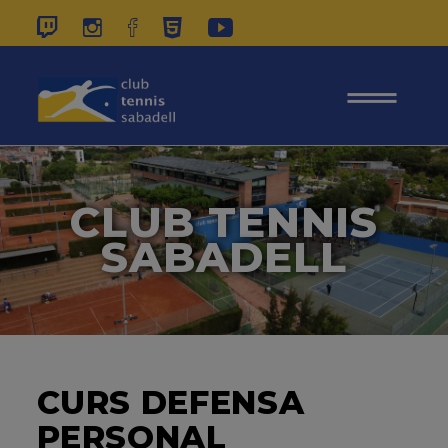
937 26 45 00
|
CONTACTE
|
ÀREA
SOCIS
CLUB TENNIS
SABADELL
CURS DEFENSA
PERSONAL