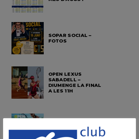
SOPAR SOCIAL –
FOTOS
OPEN LEXUS
SABADELL –
DIUMENGE LA FINAL
A LES 11H
OPEN LEXUS
SABADELL – ORDER
OF PLAY SINGLES &
DOUBLES 21ST