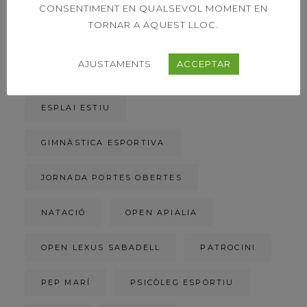
CARRERA DE LA DONA
CONSENTIMENT EN QUALSEVOL MOMENT EN
TORNAR A AQUEST LLOC.
CLUB TENNIS SABADELL
AJUSTAMENTS
ACCEPTAR
CONFERÈNCIA
CTS
ESPLAI ESTIU
GIMNÀSTICA ESPORTIVA
JORNADA PORTES OBERTES
NATACIÓ
OPEN APIALIA
OPEN LEXUS SABADELL
PATROCINI
PEP MARÍ
PSICÒLEG ESPORTIU