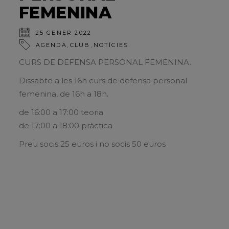
FEMENINA
25 GENER 2022
,
,
AGENDA
CLUB
NOTÍCIES
CURS DE DEFENSA PERSONAL FEMENINA.
Dissabte a les 16h curs de defensa personal
femenina, de 16h a 18h.
de 16:00 a 17:00 teoria
de 17:00 a 18:00 pràctica
Preu socis 25 euros i no socis 50 euros