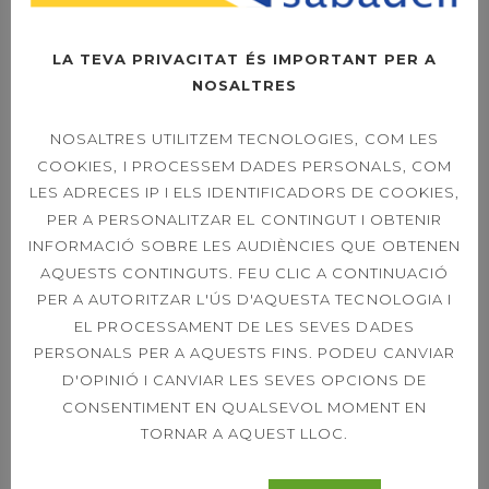
LA TEVA PRIVACITAT ÉS IMPORTANT PER A
OPEN LEXUS
NOSALTRES
SABADELL –
DIUMENGE LA FINAL
A LES 11H
NOSALTRES UTILITZEM TECNOLOGIES, COM LES
COOKIES, I PROCESSEM DADES PERSONALS, COM
LES ADRECES IP I ELS IDENTIFICADORS DE COOKIES,
PER A PERSONALITZAR EL CONTINGUT I OBTENIR
OPEN LEXUS
INFORMACIÓ SOBRE LES AUDIÈNCIES QUE OBTENEN
SABADELL – ORDER
AQUESTS CONTINGUTS. FEU CLIC A CONTINUACIÓ
OF PLAY SINGLES &
DOUBLES 21ST
PER A AUTORITZAR L'ÚS D'AQUESTA TECNOLOGIA I
EL PROCESSAMENT DE LES SEVES DADES
PERSONALS PER A AQUESTS FINS. PODEU CANVIAR
D'OPINIÓ I CANVIAR LES SEVES OPCIONS DE
39È CONCURS
CONSENTIMENT EN QUALSEVOL MOMENT EN
CAPVESPRE DE
TORNAR A AQUEST LLOC.
TENNIS