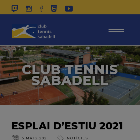
937 26 45 00
|
CONTACTE
|
ÀREA
SOCIS
CLUB TENNIS
SABADELL
ESPLAI D’ESTIU 2021
5 MAIG 2021
NOTÍCIES