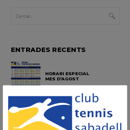
Search
for:
ENTRADES RECENTS
HORARI ESPECIAL
MES D’AGOST
SOPAR SOCIAL –
FOTOS