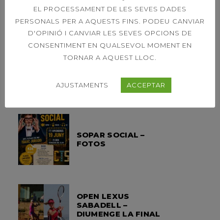
EL PROCESSAMENT DE LES SEVES DADES
PERSONALS PER A AQUESTS FINS. PODEU CANVIAR
ENTRADES RECENTS
D'OPINIÓ I CANVIAR LES SEVES OPCIONS DE
CONSENTIMENT EN QUALSEVOL MOMENT EN
TORNAR A AQUEST LLOC.
HORARI ESPECIAL
MES D’AGOST
AJUSTAMENTS
ACCEPTAR
SOPAR SOCIAL –
FOTOS
OPEN LEXUS
SABADELL –
DIUMENGE LA FINAL