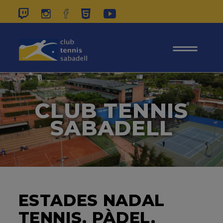
937 26 45 00
|
CONTACTE
|
ÀREA
SOCIS
CLUB TENNIS
SABADELL
ESTADES NADAL
TENNIS, PÀDEL,