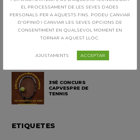
A LES 11H
EL PROCESSAMENT DE LES SEVES DADES
PERSONALS PER A AQUESTS FINS. PODEU CANVIAR
D'OPINIÓ I CANVIAR LES SEVES OPCIONS DE
CONSENTIMENT EN QUALSEVOL MOMENT EN
OPEN LEXUS
TORNAR A AQUEST LLOC.
SABADELL – ORDER
OF PLAY SINGLES &
DOUBLES 21ST
AJUSTAMENTS
ACCEPTAR
39È CONCURS
CAPVESPRE DE
TENNIS
ETIQUETES