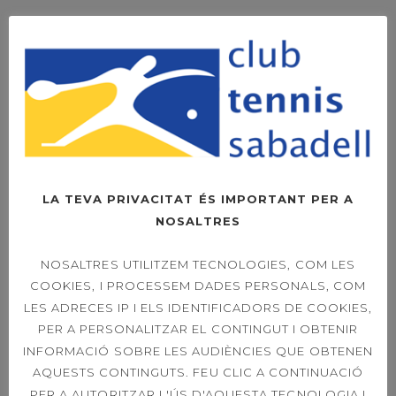
ENTRADES RECENTS
HORARI ESPECIAL
MES D’AGOST
LA TEVA PRIVACITAT ÉS IMPORTANT PER A
NOSALTRES
SOPAR SOCIAL –
NOSALTRES UTILITZEM TECNOLOGIES, COM LES
FOTOS
COOKIES, I PROCESSEM DADES PERSONALS, COM
LES ADRECES IP I ELS IDENTIFICADORS DE COOKIES,
PER A PERSONALITZAR EL CONTINGUT I OBTENIR
INFORMACIÓ SOBRE LES AUDIÈNCIES QUE OBTENEN
OPEN LEXUS
AQUESTS CONTINGUTS. FEU CLIC A CONTINUACIÓ
SABADELL –
DIUMENGE LA FINAL
PER A AUTORITZAR L'ÚS D'AQUESTA TECNOLOGIA I