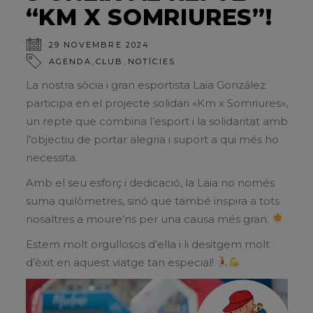
“KM X SOMRIURES”!
29 NOVEMBRE 2024
,
,
AGENDA
CLUB
NOTÍCIES
La nostra sòcia i gran esportista Laia González
participa en el projecte solidari «Km x Somriures»,
un repte que combina l’esport i la solidaritat amb
l’objectiu de portar alegria i suport a qui més ho
necessita.
Amb el seu esforç i dedicació, la Laia no només
suma quilòmetres, sinó que també inspira a tots
nosaltres a moure’ns per una causa més gran.
Estem molt orgullosos d’ella i li desitgem molt
d’èxit en aquest viatge tan especial!