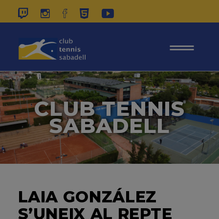
937 26 45 00
|
CONTACTE
|
ÀREA
SOCIS
CLUB TENNIS
SABADELL
LAIA GONZÁLEZ
S’UNEIX AL REPTE