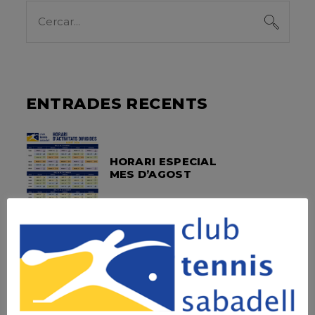
Search
for:
ENTRADES RECENTS
HORARI ESPECIAL
MES D’AGOST
SOPAR SOCIAL –
FOTOS