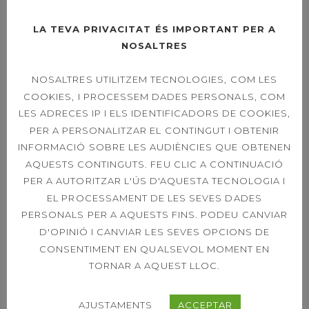
OPEN LEXUS
LA TEVA PRIVACITAT ÉS IMPORTANT PER A
SABADELL –
NOSALTRES
DIUMENGE LA FINAL
A LES 11H
NOSALTRES UTILITZEM TECNOLOGIES, COM LES
COOKIES, I PROCESSEM DADES PERSONALS, COM
LES ADRECES IP I ELS IDENTIFICADORS DE COOKIES,
PER A PERSONALITZAR EL CONTINGUT I OBTENIR
OPEN LEXUS
SABADELL – ORDER
INFORMACIÓ SOBRE LES AUDIÈNCIES QUE OBTENEN
OF PLAY SINGLES &
AQUESTS CONTINGUTS. FEU CLIC A CONTINUACIÓ
DOUBLES 21ST
PER A AUTORITZAR L'ÚS D'AQUESTA TECNOLOGIA I
EL PROCESSAMENT DE LES SEVES DADES
PERSONALS PER A AQUESTS FINS. PODEU CANVIAR
D'OPINIÓ I CANVIAR LES SEVES OPCIONS DE
39È CONCURS
CONSENTIMENT EN QUALSEVOL MOMENT EN
CAPVESPRE DE
TENNIS
TORNAR A AQUEST LLOC.
AJUSTAMENTS
ACCEPTAR