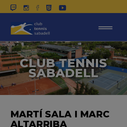
937 26 45 00
|
CONTACTE
|
ÀREA
SOCIS
CLUB TENNIS
SABADELL
MARTÍ SALA I MARC
ALTARRIBA