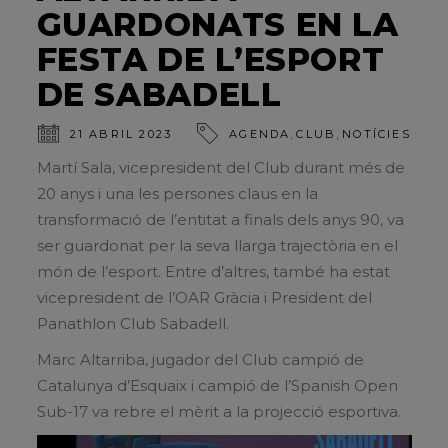
GUARDONATS EN LA
FESTA DE L’ESPORT
DE SABADELL
,
,
21 ABRIL 2023
AGENDA
CLUB
NOTÍCIES
Martí Sala, vicepresident del Club durant més de
20 anys i una les persones claus en la
transformació de l’entitat a finals dels anys 90, va
ser guardonat per la seva llarga trajectòria en el
món de l’esport. Entre d’altres, també ha estat
vicepresident de l’OAR Gràcia i President del
Panathlon Club Sabadell.
Marc Altarriba, jugador del Club campió de
Catalunya d’Esquaix i campió de l’Spanish Open
Sub-17 va rebre el mèrit a la projecció esportiva.