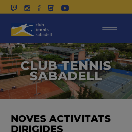
937 26 45 00
|
CONTACTE
|
ÀREA
SOCIS
CLUB TENNIS
SABADELL
NOVES ACTIVITATS
DIRIGIDES