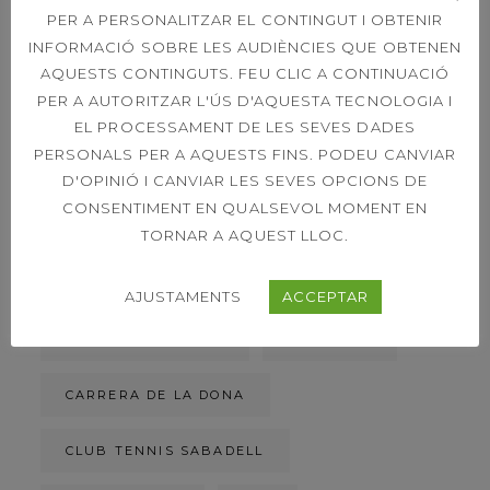
39È CONCURS
PER A PERSONALITZAR EL CONTINGUT I OBTENIR
CAPVESPRE DE
TENNIS
INFORMACIÓ SOBRE LES AUDIÈNCIES QUE OBTENEN
AQUESTS CONTINGUTS. FEU CLIC A CONTINUACIÓ
PER A AUTORITZAR L'ÚS D'AQUESTA TECNOLOGIA I
EL PROCESSAMENT DE LES SEVES DADES
ETIQUETES
PERSONALS PER A AQUESTS FINS. PODEU CANVIAR
D'OPINIÓ I CANVIAR LES SEVES OPCIONS DE
CONSENTIMENT EN QUALSEVOL MOMENT EN
ACORD DE PATROCINI
TORNAR A AQUEST LLOC.
ACTIVITATS DIRIGIDES
BIOSPHERE
AJUSTAMENTS
ACCEPTAR
CAMPIONAT SOCIAL
CAMPIONS
CARRERA DE LA DONA
CLUB TENNIS SABADELL