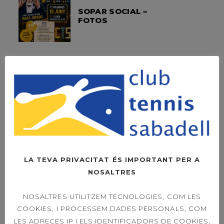
SOPAR SOCIAL –
FOTOS
OPEN LEXUS
SABADELL –
DIUMENGE LA FINAL
A LES 11H
OPEN LEXUS
SABADELL – ORDER
LA TEVA PRIVACITAT ÉS IMPORTANT PER A
OF PLAY SINGLES &
NOSALTRES
DOUBLES 21ST
NOSALTRES UTILITZEM TECNOLOGIES, COM LES
COOKIES, I PROCESSEM DADES PERSONALS, COM
LES ADRECES IP I ELS IDENTIFICADORS DE COOKIES,