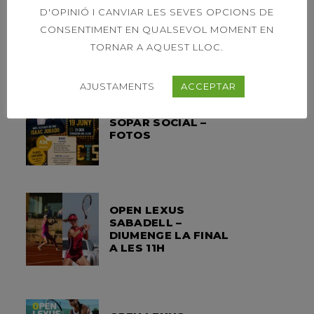
D'OPINIÓ I CANVIAR LES SEVES OPCIONS DE
HORARI ESPECIAL
CONSENTIMENT EN QUALSEVOL MOMENT EN
MES D’AGOST
TORNAR A AQUEST LLOC.
AJUSTAMENTS
ACCEPTAR
SOPAR SOCIAL –
FOTOS
OPEN LEXUS
SABADELL –
DIUMENGE LA FINAL
A LES 11H