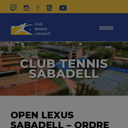
937 26 45 00
|
CONTACTE
|
ÀREA
SOCIS
CLUB TENNIS
SABADELL
OPEN LEXUS
SABADELL – ORDRE