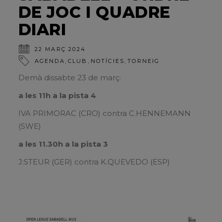
DE JOC I QUADRE
DIARI
22 MARÇ 2024
,
,
,
AGENDA
CLUB
NOTÍCIES
TORNEIG
Demà dissabte 23 de març:
a les 11h a la pista 4
IVA PRIMORAC (CRO) contra C.HENNEMANN
(SWE)
a les 11.30h a la pista 3
J:STEUR (GER) contra K.QUEVEDO (ESP)