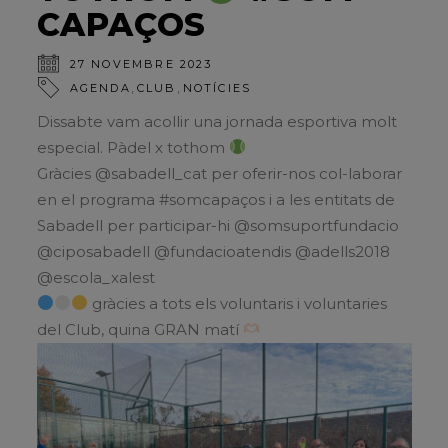
CAPAÇOS
27 NOVEMBRE 2023
,
,
AGENDA
CLUB
NOTÍCIES
Dissabte vam acollir una jornada esportiva molt
especial. Pàdel x tothom
Gràcies @sabadell_cat per oferir-nos col-laborar
en el programa #somcapaços i a les entitats de
Sabadell per participar-hi @somsuportfundacio
@ciposabadell @fundacioatendis @adells2018
@escola_xalest
gràcies a tots els voluntaris i voluntaries
del Club, quina GRAN matí