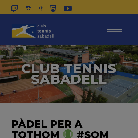
937 26 45 00
|
CONTACTE
|
ÀREA
SOCIS
CLUB TENNIS
SABADELL
PÀDEL PER A
TOTHOM
#SOM