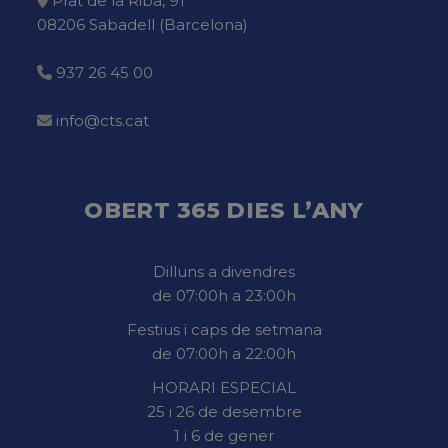
Prat de la Riba, 91
08206 Sabadell (Barcelona)
937 26 45 00
info@cts.cat
OBERT 365 DIES L’ANY
Dilluns a divendres
de 07:00h a 23:00h
Festius i caps de setmana
de 07:00h a 22:00h
HORARI ESPECIAL
25 i 26 de desembre
1 i 6 de gener