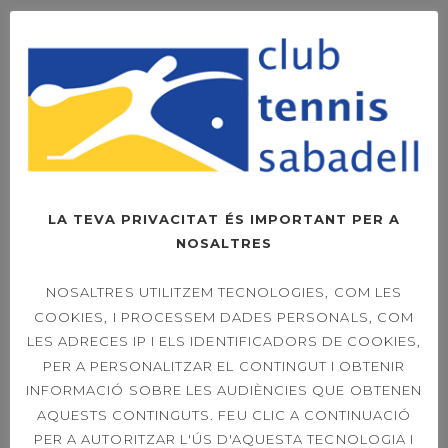
ENTRADES RECENTS
HORARI ESPECIAL
MES D’AGOST
LA TEVA PRIVACITAT ÉS IMPORTANT PER A
NOSALTRES
SOPAR SOCIAL –
FOTOS
NOSALTRES UTILITZEM TECNOLOGIES, COM LES
COOKIES, I PROCESSEM DADES PERSONALS, COM
LES ADRECES IP I ELS IDENTIFICADORS DE COOKIES,
PER A PERSONALITZAR EL CONTINGUT I OBTENIR
INFORMACIÓ SOBRE LES AUDIÈNCIES QUE OBTENEN
OPEN LEXUS
SABADELL –
AQUESTS CONTINGUTS. FEU CLIC A CONTINUACIÓ
DIUMENGE LA FINAL
PER A AUTORITZAR L'ÚS D'AQUESTA TECNOLOGIA I