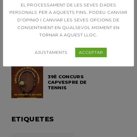
A LES 11H
EL PROCESSAMENT DE LES SEVES DADES
PERSONALS PER A AQUESTS FINS. PODEU CANVIAR
D'OPINIÓ I CANVIAR LES SEVES OPCIONS DE
CONSENTIMENT EN QUALSEVOL MOMENT EN
OPEN LEXUS
TORNAR A AQUEST LLOC.
SABADELL – ORDER
OF PLAY SINGLES &
DOUBLES 21ST
AJUSTAMENTS
ACCEPTAR
39È CONCURS
CAPVESPRE DE
TENNIS
ETIQUETES