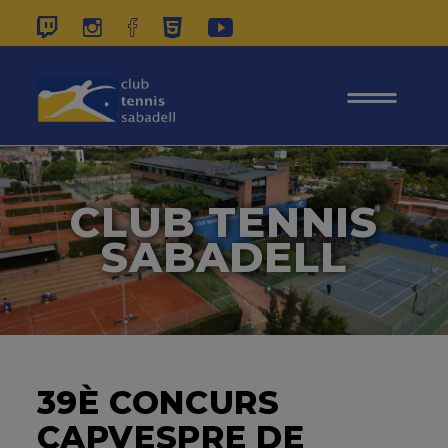
937 26 45 00
|
CONTACTE
|
ÀREA
SOCIS
CLUB TENNIS
SABADELL
39È CONCURS
CAPVESPRE DE