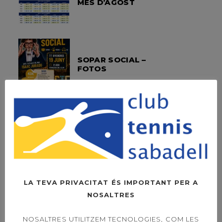
MES D’AGOST
SOPAR SOCIAL –
FOTOS
OPEN LEXUS
SABADELL –
DIUMENGE LA FINAL
A LES 11H
LA TEVA PRIVACITAT ÉS IMPORTANT PER A
NOSALTRES
OPEN LEXUS
SABADELL – ORDER
OF PLAY SINGLES &
NOSALTRES UTILITZEM TECNOLOGIES, COM LES