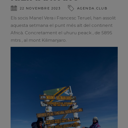
,
22 NOVEMBRE 2023
AGENDA
CLUB
Els socis Manel Vera i Francesc Teruel, han assolit
aquesta setmana el punt més alt del continent
Africà. Concretament el uhuru peack , de 5895
mtrs , al mont Kilimanjaro.