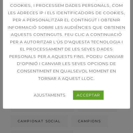
DOUBLES 21ST
COOKIES, I PROCESSEM DADES PERSONALS, COM
LES ADRECES IP I ELS IDENTIFICADORS DE COOKIES,
PER A PERSONALITZAR EL CONTINGUT I OBTENIR
INFORMACIÓ SOBRE LES AUDIÈNCIES QUE OBTENEN
39È CONCURS
AQUESTS CONTINGUTS. FEU CLIC A CONTINUACIÓ
CAPVESPRE DE
TENNIS
PER A AUTORITZAR L'ÚS D'AQUESTA TECNOLOGIA I
EL PROCESSAMENT DE LES SEVES DADES
PERSONALS PER A AQUESTS FINS. PODEU CANVIAR
D'OPINIÓ I CANVIAR LES SEVES OPCIONS DE
ETIQUETES
CONSENTIMENT EN QUALSEVOL MOMENT EN
TORNAR A AQUEST LLOC.
ACORD DE PATROCINI
AJUSTAMENTS
ACCEPTAR
ACTIVITATS DIRIGIDES
BIOSPHERE
CAMPIONAT SOCIAL
CAMPIONS