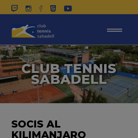
937 26 45 00
|
CONTACTE
|
ÀREA
SOCIS
CLUB TENNIS
SABADELL
SOCIS AL
KILIMANJARO