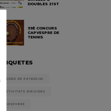
DOUBLES 21ST
39È CONCURS
CAPVESPRE DE
TENNIS
ETIQUETES
S
ACORD DE PATROCINI
S
ACTIVITATS DIRIGIDES
S
BIOSPHERE