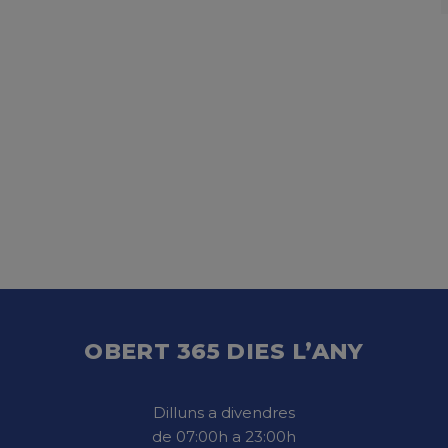
OBERT 365 DIES L’ANY
Dilluns a divendres
de 07:00h a 23:00h