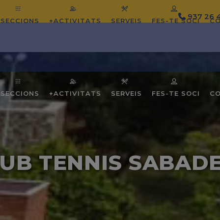
937 26 
SECCIONS
+ACTIVITATS
SERVEIS
FES-TE SOCI
C
SECCIONS
+ACTIVITATS
SERVEIS
FES-TE SOCI
C
UB TENNIS SABAD