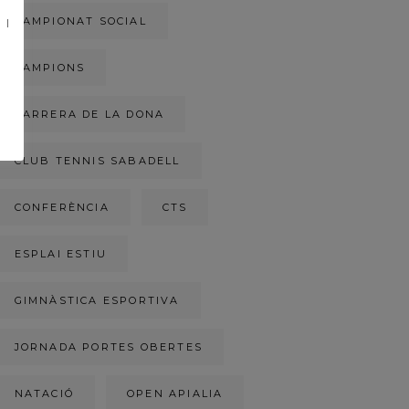
CAMPIONAT SOCIAL
 I
CAMPIONS
CARRERA DE LA DONA
CLUB TENNIS SABADELL
CONFERÈNCIA
CTS
ESPLAI ESTIU
GIMNÀSTICA ESPORTIVA
JORNADA PORTES OBERTES
NATACIÓ
OPEN APIALIA