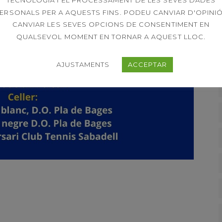
TECNOLOGIA I EL PROCESSAMENT DE LES SEVES DADES
ERSONALS PER A AQUESTS FINS. PODEU CANVIAR D'OPINIÓ
CANVIAR LES SEVES OPCIONS DE CONSENTIMENT EN
QUALSEVOL MOMENT EN TORNAR A AQUEST LLOC.
AJUSTAMENTS
ACCEPTAR