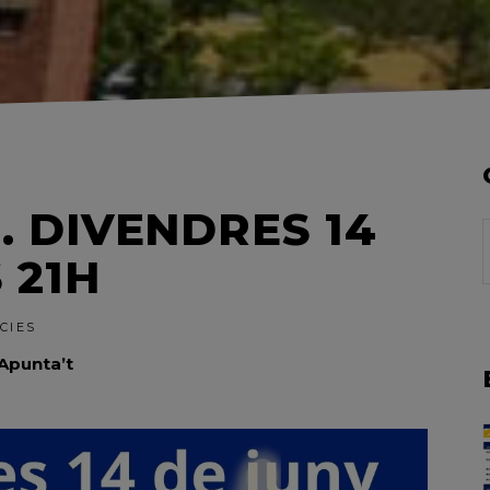
. DIVENDRES 14
f
 21H
CIES
Apunta’t