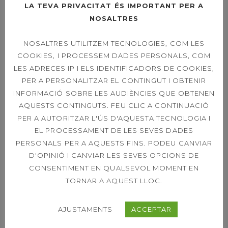
LA TEVA PRIVACITAT ÉS IMPORTANT PER A
DIUMENGE LA FINAL
A LES 11H
NOSALTRES
NOSALTRES UTILITZEM TECNOLOGIES, COM LES
COOKIES, I PROCESSEM DADES PERSONALS, COM
OPEN LEXUS
LES ADRECES IP I ELS IDENTIFICADORS DE COOKIES,
SABADELL – ORDER
PER A PERSONALITZAR EL CONTINGUT I OBTENIR
OF PLAY SINGLES &
INFORMACIÓ SOBRE LES AUDIÈNCIES QUE OBTENEN
DOUBLES 21ST
AQUESTS CONTINGUTS. FEU CLIC A CONTINUACIÓ
PER A AUTORITZAR L'ÚS D'AQUESTA TECNOLOGIA I
EL PROCESSAMENT DE LES SEVES DADES
PERSONALS PER A AQUESTS FINS. PODEU CANVIAR
39È CONCURS
CAPVESPRE DE
D'OPINIÓ I CANVIAR LES SEVES OPCIONS DE
TENNIS
CONSENTIMENT EN QUALSEVOL MOMENT EN
TORNAR A AQUEST LLOC.
AJUSTAMENTS
ACCEPTAR
ETIQUETES