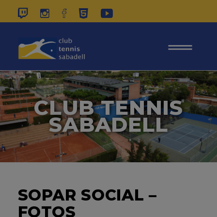
937 26 45 00
|
CONTACTE
|
ÀREA
SOCIS
CLUB TENNIS
SABADELL
SOPAR SOCIAL –
FOTOS