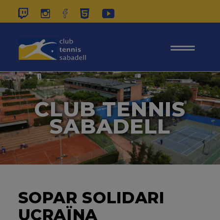
937 26 45 00
|
CONTACTE
|
ÀREA
SOCIS
CLUB TENNIS
SABADELL
SOPAR SOLIDARI
UCRAÏNA