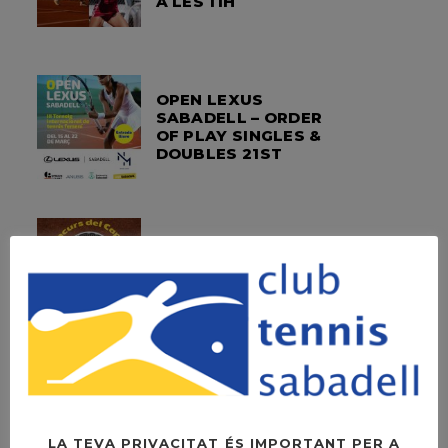
A LES 11H
OPEN LEXUS
SABADELL – ORDER
OF PLAY SINGLES &
DOUBLES 21ST
39È CONCURS
CAPVESPRE DE
TENNIS
ETIQUETES
LA TEVA PRIVACITAT ÉS IMPORTANT PER A