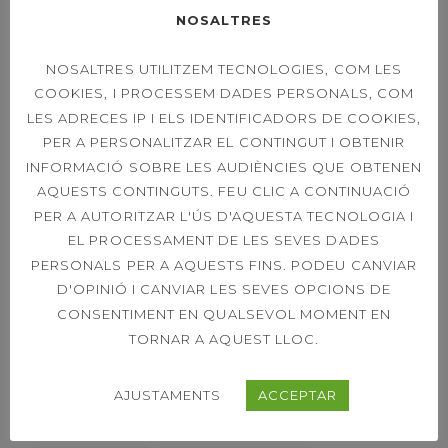
ACORD DE PATROCINI
NOSALTRES
ACTIVITATS DIRIGIDES
BIOSPHERE
NOSALTRES UTILITZEM TECNOLOGIES, COM LES
COOKIES, I PROCESSEM DADES PERSONALS, COM
CAMPIONAT SOCIAL
CAMPIONS
LES ADRECES IP I ELS IDENTIFICADORS DE COOKIES,
PER A PERSONALITZAR EL CONTINGUT I OBTENIR
CARRERA DE LA DONA
INFORMACIÓ SOBRE LES AUDIÈNCIES QUE OBTENEN
AQUESTS CONTINGUTS. FEU CLIC A CONTINUACIÓ
CLUB TENNIS SABADELL
PER A AUTORITZAR L'ÚS D'AQUESTA TECNOLOGIA I
EL PROCESSAMENT DE LES SEVES DADES
CONFERÈNCIA
CTS
PERSONALS PER A AQUESTS FINS. PODEU CANVIAR
D'OPINIÓ I CANVIAR LES SEVES OPCIONS DE
CONSENTIMENT EN QUALSEVOL MOMENT EN
ESPLAI ESTIU
TORNAR A AQUEST LLOC.
GIMNÀSTICA ESPORTIVA
AJUSTAMENTS
ACCEPTAR
JORNADA PORTES OBERTES