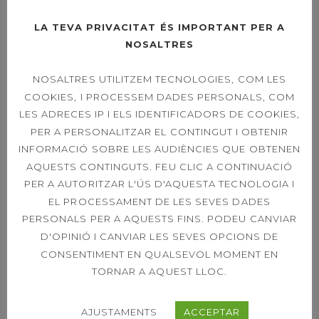
Search
for:
LA TEVA PRIVACITAT ÉS IMPORTANT PER A
NOSALTRES
NOSALTRES UTILITZEM TECNOLOGIES, COM LES
ENTRADES RECENTS
COOKIES, I PROCESSEM DADES PERSONALS, COM
LES ADRECES IP I ELS IDENTIFICADORS DE COOKIES,
PER A PERSONALITZAR EL CONTINGUT I OBTENIR
INFORMACIÓ SOBRE LES AUDIÈNCIES QUE OBTENEN
HORARI ESPECIAL
AQUESTS CONTINGUTS. FEU CLIC A CONTINUACIÓ
MES D’AGOST
PER A AUTORITZAR L'ÚS D'AQUESTA TECNOLOGIA I
EL PROCESSAMENT DE LES SEVES DADES
PERSONALS PER A AQUESTS FINS. PODEU CANVIAR
D'OPINIÓ I CANVIAR LES SEVES OPCIONS DE
SOPAR SOCIAL –
CONSENTIMENT EN QUALSEVOL MOMENT EN
FOTOS
TORNAR A AQUEST LLOC.
AJUSTAMENTS
ACCEPTAR