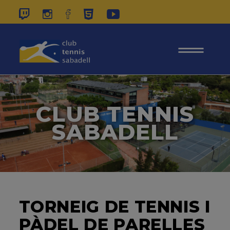
937 26 45 00
|
CONTACTE
|
ÀREA
SOCIS
CLUB TENNIS
SABADELL
TORNEIG DE TENNIS I
PÀDEL DE PARELLES