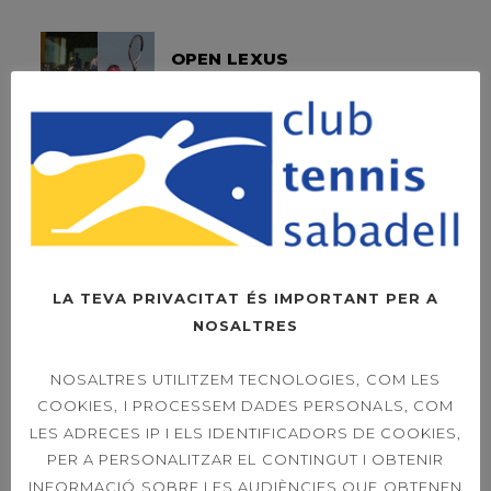
OPEN LEXUS
SABADELL –
DIUMENGE LA FINAL
A LES 11H
OPEN LEXUS
SABADELL – ORDER
OF PLAY SINGLES &
DOUBLES 21ST
LA TEVA PRIVACITAT ÉS IMPORTANT PER A
NOSALTRES
NOSALTRES UTILITZEM TECNOLOGIES, COM LES
39È CONCURS
COOKIES, I PROCESSEM DADES PERSONALS, COM
CAPVESPRE DE
TENNIS
LES ADRECES IP I ELS IDENTIFICADORS DE COOKIES,
PER A PERSONALITZAR EL CONTINGUT I OBTENIR
INFORMACIÓ SOBRE LES AUDIÈNCIES QUE OBTENEN