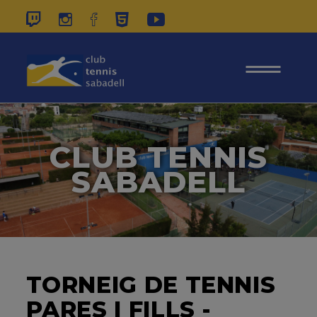
937 26 45 00
|
CONTACTE
|
ÀREA
SOCIS
CLUB TENNIS
SABADELL
TORNEIG DE TENNIS
PARES I FILLS -