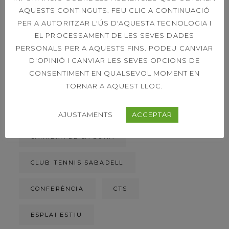
AQUESTS CONTINGUTS. FEU CLIC A CONTINUACIÓ
ETIQUETES
PER A AUTORITZAR L'ÚS D'AQUESTA TECNOLOGIA I
EL PROCESSAMENT DE LES SEVES DADES
PERSONALS PER A AQUESTS FINS. PODEU CANVIAR
ACORD DE PATROCINI
D'OPINIÓ I CANVIAR LES SEVES OPCIONS DE
CONSENTIMENT EN QUALSEVOL MOMENT EN
ACTIVITATS DIRIGIDES
BIOSPHERE
TORNAR A AQUEST LLOC.
CAMPIONAT SOCIAL
CAMPIONS
AJUSTAMENTS
ACCEPTAR
CARRERA DE LA DONA
CLUB TENNIS SABADELL
CONFERÈNCIA
CTS
ESPLAI ESTIU