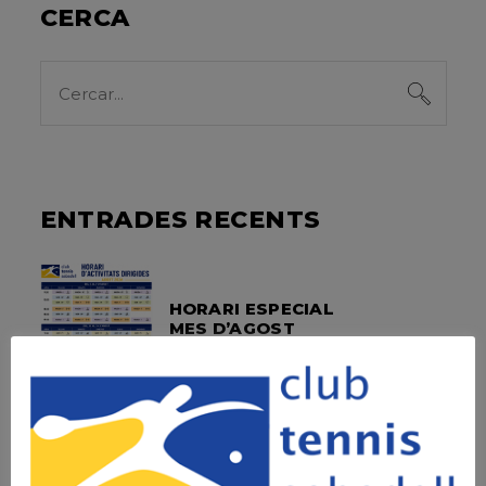
CERCA
Search
for:
ENTRADES RECENTS
HORARI ESPECIAL
MES D’AGOST
SOPAR SOCIAL –
FOTOS