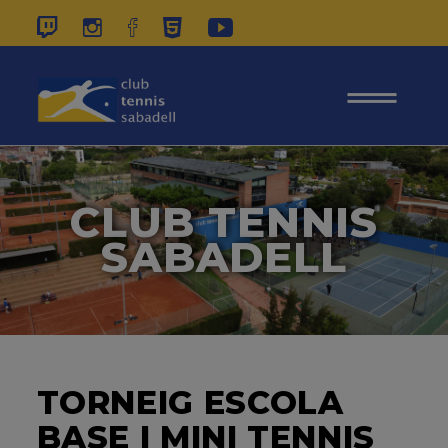
937 26 45 00
|
CONTACTE
|
ÀREA
SOCIS
CLUB TENNIS
SABADELL
TORNEIG ESCOLA
BASE I MINI TENNIS