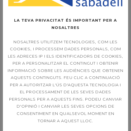
LA TEVA PRIVACITAT ÉS IMPORTANT PER A
NOSALTRES
OPEN LEXUS
SABADELL –
DIUMENGE LA FINAL
NOSALTRES UTILITZEM TECNOLOGIES, COM LES
A LES 11H
COOKIES, I PROCESSEM DADES PERSONALS, COM
LES ADRECES IP I ELS IDENTIFICADORS DE COOKIES,
PER A PERSONALITZAR EL CONTINGUT I OBTENIR
INFORMACIÓ SOBRE LES AUDIÈNCIES QUE OBTENEN
OPEN LEXUS
SABADELL – ORDER
AQUESTS CONTINGUTS. FEU CLIC A CONTINUACIÓ
OF PLAY SINGLES &
PER A AUTORITZAR L'ÚS D'AQUESTA TECNOLOGIA I
DOUBLES 21ST
EL PROCESSAMENT DE LES SEVES DADES
PERSONALS PER A AQUESTS FINS. PODEU CANVIAR
D'OPINIÓ I CANVIAR LES SEVES OPCIONS DE
CONSENTIMENT EN QUALSEVOL MOMENT EN
39È CONCURS
TORNAR A AQUEST LLOC.
CAPVESPRE DE
TENNIS