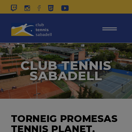
937 26 45 00
|
CONTACTE
|
ÀREA
SOCIS
CLUB TENNIS
SABADELL
TORNEIG PROMESAS
TENNIS PLANET.