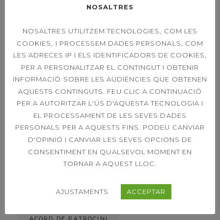
NOSALTRES
NOSALTRES UTILITZEM TECNOLOGIES, COM LES
OPEN LEXUS
COOKIES, I PROCESSEM DADES PERSONALS, COM
SABADELL – ORDER
LES ADRECES IP I ELS IDENTIFICADORS DE COOKIES,
OF PLAY SINGLES &
PER A PERSONALITZAR EL CONTINGUT I OBTENIR
DOUBLES 21ST
INFORMACIÓ SOBRE LES AUDIÈNCIES QUE OBTENEN
AQUESTS CONTINGUTS. FEU CLIC A CONTINUACIÓ
PER A AUTORITZAR L'ÚS D'AQUESTA TECNOLOGIA I
EL PROCESSAMENT DE LES SEVES DADES
39È CONCURS
CAPVESPRE DE
PERSONALS PER A AQUESTS FINS. PODEU CANVIAR
TENNIS
D'OPINIÓ I CANVIAR LES SEVES OPCIONS DE
CONSENTIMENT EN QUALSEVOL MOMENT EN
TORNAR A AQUEST LLOC.
ETIQUETES
AJUSTAMENTS
ACCEPTAR
ACORD DE PATROCINI